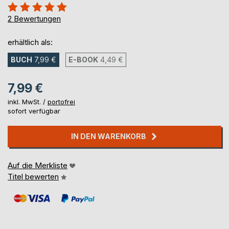
Bewertung::
100%
2
Bewertungen
erhältlich als:
BUCH
7,99 €
E-BOOK
4,49 €
7,99 €
inkl. MwSt. /
portofrei
sofort verfügbar
IN DEN WARENKORB
Auf die Merkliste
Titel bewerten