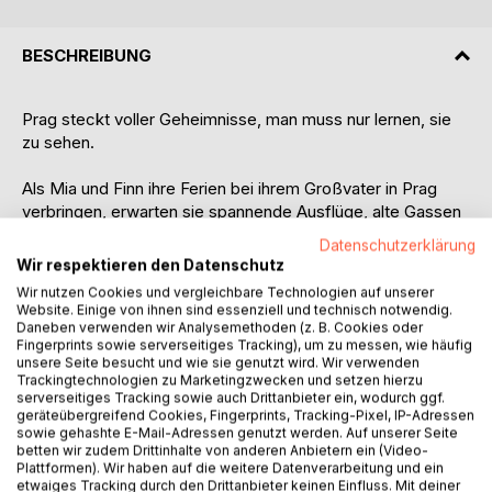
BESCHREIBUNG
Prag steckt voller Geheimnisse, man muss nur lernen, sie
zu sehen.
Als Mia und Finn ihre Ferien bei ihrem Großvater in Prag
verbringen, erwarten sie spannende Ausflüge, alte Gassen
und beeindruckende Sehenswürdigkeiten. Doch als sie auf
Datenschutzerklärung
rätselhafte Symbole stoßen, beginnt ein Abenteuer, das die
Wir respektieren den Datenschutz
beiden durch die ganze Stadt führt.
Wir nutzen Cookies und vergleichbare Technologien auf unserer
Website. Einige von ihnen sind essenziell und technisch notwendig.
Ihre Suche führt sie in verborgene Kellergewölbe, auf die
Daneben verwenden wir Analysemethoden (z. B. Cookies oder
Fingerprints sowie serverseitiges Tracking), um zu messen, wie häufig
Karlsbrücke, hinauf auf die Hügel über Prag. Dabei
unsere Seite besucht und wie sie genutzt wird. Wir verwenden
entdecken Mia und Finn, dass hinter den bekannten
Trackingtechnologien zu Marketingzwecken und setzen hierzu
Sehenswürdigkeiten mehr verborgen liegen könnte als
serverseitiges Tracking sowie auch Drittanbieter ein, wodurch ggf.
geräteübergreifend Cookies, Fingerprints, Tracking-Pixel, IP-Adressen
bloße Geschichte. Schritt für Schritt erkennen sie
sowie gehashte E-Mail-Adressen genutzt werden. Auf unserer Seite
Zusammenhänge zwischen Architektur, Symbolen und den
betten wir zudem Drittinhalte von anderen Anbietern ein (Video-
Vorstellungen der Gelehrten und Alchemisten des alten
Plattformen). Wir haben auf die weitere Datenverarbeitung und ein
etwaiges Tracking durch den Drittanbieter keinen Einfluss. Mit deiner
Prag.