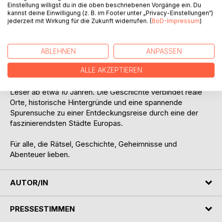
Einstellung willigst du in die oben beschriebenen Vorgänge ein. Du
kannst deine Einwilligung (z. B. im Footer unter „Privacy-Einstellungen“)
Doch je mehr Hinweise sie finden, desto größer wird die
jederzeit mit Wirkung für die Zukunft widerrufen. (
BoD-Impressum
)
Frage: Haben die geheimnisvollen Zeichen wirklich zu
einem verborgenen Schatz geführt, oder zu etwas ganz
anderem?
ABLEHNEN
ANPASSEN
ALLE AKZEPTIEREN
Mia & Finn und das Geheimnis der Prager Alchemisten ist
ein spannender Abenteuerroman für junge Leserinnen und
Leser ab etwa 10 Jahren. Die Geschichte verbindet reale
Orte, historische Hintergründe und eine spannende
Spurensuche zu einer Entdeckungsreise durch eine der
faszinierendsten Städte Europas.
Für alle, die Rätsel, Geschichte, Geheimnisse und
Abenteuer lieben.
AUTOR/IN
PRESSESTIMMEN