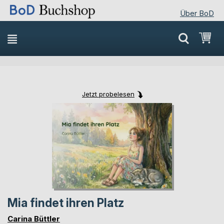
Über BoD
Direkt
Mei
zum
Inhalt
Jetzt probelesen
Skip
Skip
to
to
the
the
end
beginning
of
of
the
the
images
images
gallery
gallery
Mia findet ihren Platz
Carina Büttler