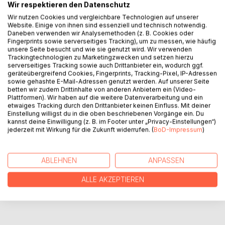
Wir respektieren den Datenschutz
an einem alten Baum. Dieser Ort und die Begegnungen, die
Mia dort erlebt, verändern alles. An diesem besonderen
Wir nutzen Cookies und vergleichbare Technologien auf unserer
Website. Einige von ihnen sind essenziell und technisch notwendig.
Rückzugsort lernt Mia, ihre vermeintlichen Schwächen als
Daneben verwenden wir Analysemethoden (z. B. Cookies oder
ihre grössten Stärken zu begreifen.
Fingerprints sowie serverseitiges Tracking), um zu messen, wie häufig
Eine berührende Erzählung für Kinder und Jugendliche, die
unsere Seite besucht und wie sie genutzt wird. Wir verwenden
Trackingtechnologien zu Marketingzwecken und setzen hierzu
sich in einer Welt voller Anpassungen und Druck manchmal
serverseitiges Tracking sowie auch Drittanbieter ein, wodurch ggf.
verloren fühlen. Ein Buch, das unter anderem
geräteübergreifend Cookies, Fingerprints, Tracking-Pixel, IP-Adressen
neurodivergenten Themen eine Stimme gibt und zeigt: Du
sowie gehashte E-Mail-Adressen genutzt werden. Auf unserer Seite
betten wir zudem Drittinhalte von anderen Anbietern ein (Video-
bist genau richtig, wie du bist.
Plattformen). Wir haben auf die weitere Datenverarbeitung und ein
etwaiges Tracking durch den Drittanbieter keinen Einfluss. Mit deiner
Einstellung willigst du in die oben beschriebenen Vorgänge ein. Du
AUTOR/IN
kannst deine Einwilligung (z. B. im Footer unter „Privacy-Einstellungen“)
jederzeit mit Wirkung für die Zukunft widerrufen. (
BoD-Impressum
)
PRESSESTIMMEN
ABLEHNEN
ANPASSEN
REZENSIONEN
ALLE AKZEPTIEREN