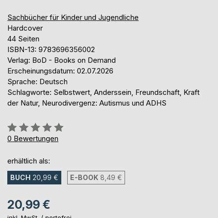
Sachbücher für Kinder und Jugendliche
Hardcover
44 Seiten
ISBN-13: 9783696356002
Verlag: BoD - Books on Demand
Erscheinungsdatum: 02.07.2026
Sprache: Deutsch
Schlagworte: Selbstwert, Anderssein, Freundschaft, Kraft
der Natur, Neurodivergenz: Autismus und ADHS
Bewertung::
0%
0
Bewertungen
erhältlich als:
BUCH
20,99 €
E-BOOK
8,49 €
20,99 €
inkl. MwSt. /
portofrei