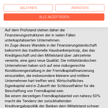
Finanzierungslandschaft verändern und den
ABLEHNEN
ANPASSEN
Konsolidierungsprozess in der deutschen
Bankenlandschaft vorantreiben wird. Letztlich sind es eine
ALLE AKZEPTIEREN
ganze Reihe von Faktoren, die zu einer Verschiebung der
Akzente in der Mittelstandsfinanzierung der Banken führen.
Auf dem Prüfstand stehen daher die
Finanzierungsstrukturen der in vielen Fällen
unterkapitalisierten Unternehmen.
Im Zuge dieses Wandels in der Finanzierungslandschaft
bekommt das traditionelle Hausbankenprinzip, das das
Kreditgeschäft und den Mittelstand über Jahrzehnte
vereinte, eine ganz neue Qualität. Die mittelständischen
Unternehmen haben sich auf eine risikogerechte
Konditionengestaltung in der Fremdkapitalfinanzierung
einzustellen, die insbesondere kleinere und mittlere
Unternehmen hart treffen wird. Wirtschaftliches
Eigenkapital wird in Zukunft der Schlüsselfaktor für die
Beschaffung von Fremdkapital sein.
Bei einem derzeitigen Fremdkapitalanteil von nahezu 50%
macht die Tendenz der zurückhaltenden
Kreditvergabepolitik der Banken dem Mittelstand schwer