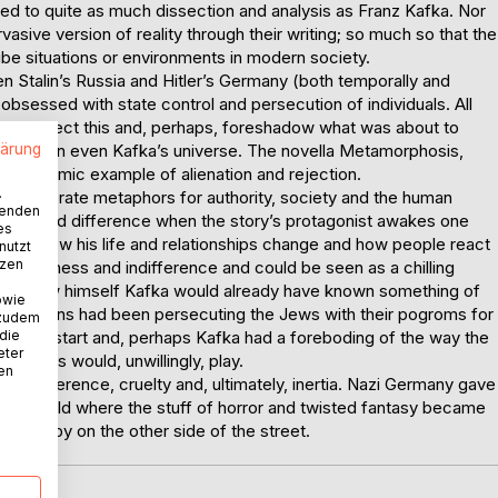
ed to quite as much dissection and analysis as Franz Kafka. Nor
ive version of reality through their writing; so much so that the
e situations or environments in modern society.
Stalin’s Russia and Hitler’s Germany (both temporally and
 obsessed with state control and persecution of individuals. All
rika reflect this and, perhaps, foreshadow what was about to
lärung
rish than even Kafka’s universe. The novella Metamorphosis,
icrocosmic example of alienation and rejection.
.
sing elaborate metaphors for authority, society and the human
wenden
llness and difference when the story’s protagonist awakes one
es
nsect. How his life and relationships change and how people react
nutzt
tzen
 callousness and indifference and could be seen as a chilling
eing a Jew himself Kafka would already have known something of
owie
he Russians had been persecuting the Jews with their pogroms for
 zudem
 die
out to start and, perhaps Kafka had a foreboding of the way the
eter
hat Jews would, unwillingly, play.
nen
of difference, cruelty and, ultimately, inertia. Nazi Germany gave
e real world where the stuff of horror and twisted fantasy became
passed by on the other side of the street.