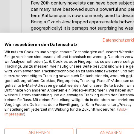
Few 20th century novelists can have been subject
can many have bestowed such a powerful and pervas
term Kafkaesque is now commonly used to describ
Being a Czech Jew trapped approximately between 
geographically) it is perhaps not surprising he was
three of his novels, The Trial, The Castle and Ame
Datenschutzerk
happen in a world that became even more nightma
Wir respektieren den Datenschutz
arguably his most famous work, looks at a more m
Wir nutzen Cookies und vergleichbare Technologien auf unserer Website
All of Kafka’s writings are hugely allegorical devi
Einige von ihnen sind essenziell und technisch notwendig. Daneben ver
condition. In Metamorphosis the metaphor is for i
wir Analysemethoden (z. B. Cookies oder Fingerprints sowie serverseitig
morning to find himself transformed into a giant i
Tracking), um zu messen, wie häufig unsere Seite besucht und wie sie ge
wird. Wir verwenden Trackingtechnologien zu Marketingzwecken und se
to him over a period of time is a parable of human
hierzu serverseitiges Tracking sowie auch Drittanbieter ein, wodurch ggf.
precursor to the Holocaust and Stalin’s terror. B
geräteübergreifend Cookies, Fingerprints, Tracking-Pixel, IP-Adressen s
anti-Semitism and discrimination, even hatred. T
gehashte E-Mail-Adressen genutzt werden. Auf unserer Seite betten wir
Drittinhalte von anderen Anbietern ein (Video-Plattformen). Wir haben auf
centuries; the German attempt at genocide was ab
weitere Datenverarbeitung und ein etwaiges Tracking durch den Drittanbi
world was heading and the tragic and pivotal role t
keinen Einfluss. Mit deiner Einstellung willigst du in die oben beschriebe
Metamorphosis stands as a fascinating exploration 
Vorgänge ein. Du kannst deine Einwilligung (z. B. im Footer unter „Privacy-
it an unlooked for and terrible manifestation in th
Einstellungen“) jederzeit mit Wirkung für die Zukunft widerrufen. (
BoD-
Impressum
)
sickening reality for many, while others denied or 
ABLEHNEN
ANPASSEN