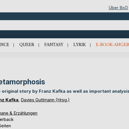
Über BoD
NCE
QUEER
FANTASY
LYRIK
E-BOOK-ANGEB
etamorphosis
 original story by Franz Kafka as well as important analysi
nz Kafka
,
Davies Guttmann (Hrsg.)
ane & Erzählungen
erback
Seiten