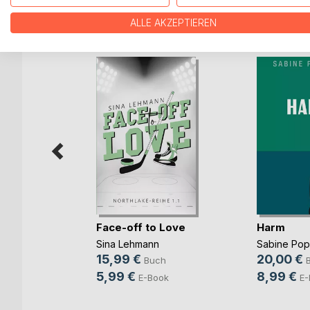
WEITERE TITEL BEI
Bo
ALLE AKZEPTIEREN
Face-off to Love
Harm
Sina Lehmann
Sabine Po
b und
15,99 €
20,00 €
Buch
ovic
5,99 €
8,99 €
E-Book
E-
ch
ook