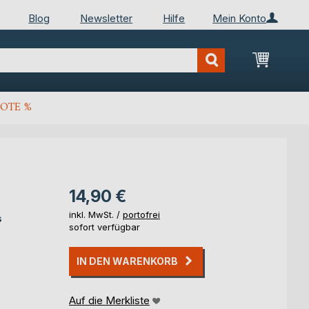
Blog
Newsletter
Hilfe
Mein Konto
Mein Wa
OTE %
14,90 €
inkl. MwSt. /
portofrei
s
sofort verfügbar
IN DEN WARENKORB
Auf die Merkliste