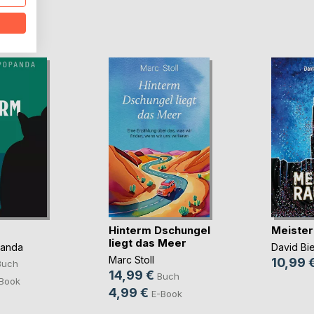
D
Hinterm Dschungel
Meister
liegt das Meer
panda
David Bi
Marc Stoll
10,99 
Buch
14,99 €
Buch
Book
4,99 €
E-Book