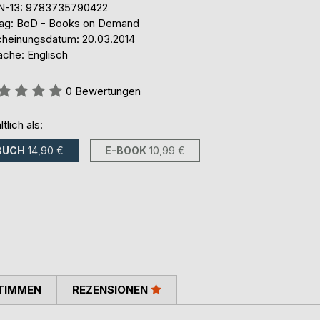
N-13: 9783735790422
lag: BoD - Books on Demand
cheinungsdatum: 20.03.2014
ache: Englisch
ertung::
0
Bewertungen
ltlich als:
BUCH
14,90 €
E-BOOK
10,99 €
TIMMEN
REZENSIONEN