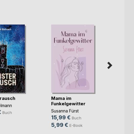
rausch
Mama im
Unter
Funkelgewitter
elmann
Christ
Susanna Fürst
€
14,9
Buch
15,99 €
Buch
9,99
5,99 €
E-Book