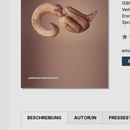
ISB
Ver
Ers
Spr
Bew
0%
erhä
BESCHREIBUNG
AUTOR/IN
PRESSES