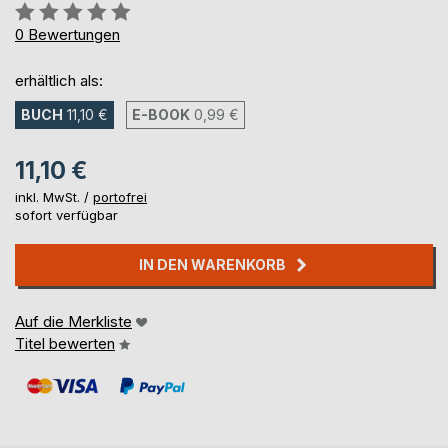
Bewertung::
0%
0
Bewertungen
erhältlich als:
BUCH
11,10 €
E-BOOK
0,99 €
11,10 €
inkl. MwSt. /
portofrei
sofort verfügbar
IN DEN WARENKORB
Auf die Merkliste
Titel bewerten