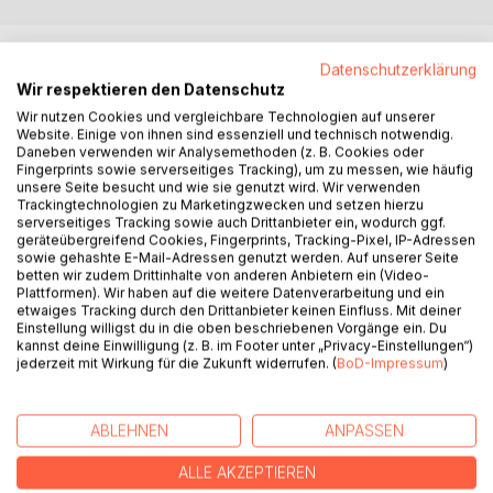
BESCHREIBUNG
Datenschutzerklärung
Wir respektieren den Datenschutz
(Erwachsenen-)Bildung wird gemeinhin eine Reihe positiver
Wir nutzen Cookies und vergleichbare Technologien auf unserer
Website. Einige von ihnen sind essenziell und technisch notwendig.
individueller und gesellschaftlicher Wirkungen
Daneben verwenden wir Analysemethoden (z. B. Cookies oder
zugeschrieben, ohne aber die Bildungseffekte genau zu
Fingerprints sowie serverseitiges Tracking), um zu messen, wie häufig
kennen. Während sich Lernende gelungen weiterbilden und
unsere Seite besucht und wie sie genutzt wird. Wir verwenden
Trackingtechnologien zu Marketingzwecken und setzen hierzu
Bildungsanbieter ihre Bildungsangebote mithilfe messbarer
serverseitiges Tracking sowie auch Drittanbieter ein, wodurch ggf.
Kriterien optimieren wollen, verlangen bildungspolitische
geräteübergreifend Cookies, Fingerprints, Tracking-Pixel, IP-Adressen
Akteurinnen und Akteure, dass Benchmarks erreicht und
sowie gehashte E-Mail-Adressen genutzt werden. Auf unserer Seite
betten wir zudem Drittinhalte von anderen Anbietern ein (Video-
Wirkungen nachgewiesen werden, damit evidenzbasierte
Plattformen). Wir haben auf die weitere Datenverarbeitung und ein
Steuerung funktioniert. Doch wie seriös lässt sich das
etwaiges Tracking durch den Drittanbieter keinen Einfluss. Mit deiner
Resultat von Bildung messen und empirisch nachweisen?
Einstellung willigst du in die oben beschriebenen Vorgänge ein. Du
kannst deine Einwilligung (z. B. im Footer unter „Privacy-Einstellungen“)
Ausgabe 40 des Magazin erwachsenenbildung.at diskutiert
jederzeit mit Wirkung für die Zukunft widerrufen. (
BoD-Impressum
)
in 15 Beiträgen, inwieweit das Messen von
Bildungseffekten sinnvoll ist, welche Fallstricke es dabei
gibt und wie Wirkungsforschung gelingen kann. Außerdem
ABLEHNEN
ANPASSEN
wird illustriert, wie wissenschaftliche Evidenzen und
bildungspolitische Praxis zusammenspielen.
ALLE AKZEPTIEREN