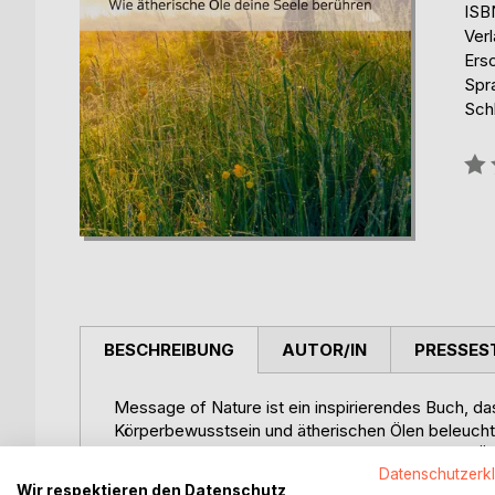
ISB
Ver
Ers
Spr
Sch
Bew
0%
BESCHREIBUNG
AUTOR/IN
PRESSES
Message of Nature ist ein inspirierendes Buch, d
Körperbewusstsein und ätherischen Ölen beleuchte
Welt der Düfte, in der sie lernen, wie ätherische 
Datenschutzerk
Balance nachhaltig beeinflussen können.
Wir respektieren den Datenschutz