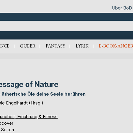
Über BoD
NCE
QUEER
FANTASY
LYRIK
E-BOOK-ANGEB
ssage of Nature
 ätherische Öle deine Seele berühren
le Engelhardt (Hrsg.)
undheit, Ernährung & Fitness
dcover
 Seiten