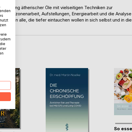
.
nwendung ätherischer Öle mit vielseitigen Techniken zur
wenden
 Reflexzonenarbeit, Aufstellungen, Energiearbeit und die Analyse
es
ich an alle, die tiefer eintauchen wollen in sich selbst und in die
nutzt
tzen
owie
 zudem
 die
eter
D
nen
So esse