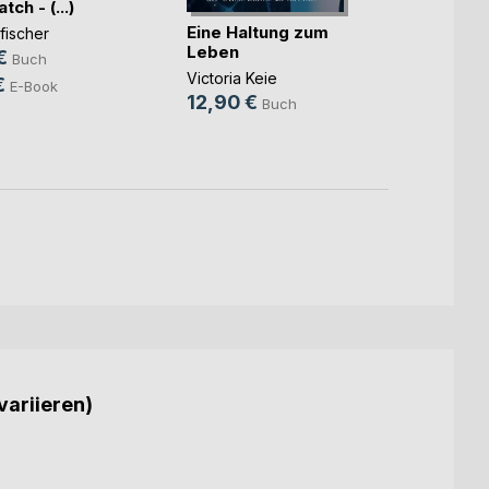
ch - (...)
Eine Haltung zum
Wenn a
fischer
Leben
ist al
€
Buch
Victoria Keie
Rosa 
€
E-Book
12,90 €
24,9
Buch
18,9
variieren)