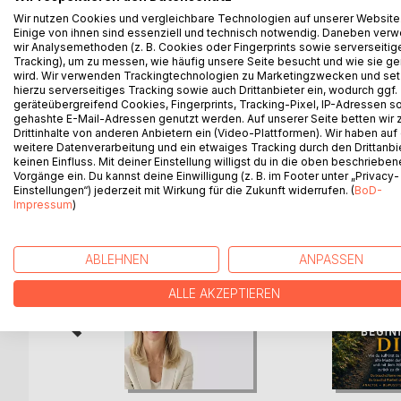
Wir nutzen Cookies und vergleichbare Technologien auf unserer Website
Dieses Werk vereint fundiertes Wissen über die A
Einige von ihnen sind essenziell und technisch notwendig. Daneben ver
Förderung der ganzheitlichen Gesundheit. Darunter
wir Analysemethoden (z. B. Cookies oder Fingerprints sowie serverseitig
von über 100 Emotionen. Message of Nature richtet s
Tracking), um zu messen, wie häufig unsere Seite besucht und wie sie ge
wird. Wir verwenden Trackingtechnologien zu Marketingzwecken und se
natürliche Kraft der Pflanzen.
hierzu serverseitiges Tracking sowie auch Drittanbieter ein, wodurch ggf.
geräteübergreifend Cookies, Fingerprints, Tracking-Pixel, IP-Adressen s
gehashte E-Mail-Adressen genutzt werden. Auf unserer Seite betten wir
Drittinhalte von anderen Anbietern ein (Video-Plattformen). Wir haben auf
weitere Datenverarbeitung und ein etwaiges Tracking durch den Drittanbi
WEITERE TITEL BEI
Bo
keinen Einfluss. Mit deiner Einstellung willigst du in die oben beschriebe
Vorgänge ein. Du kannst deine Einwilligung (z. B. im Footer unter „Privacy-
Einstellungen“) jederzeit mit Wirkung für die Zukunft widerrufen. (
BoD-
Impressum
)
ABLEHNEN
ANPASSEN
ALLE AKZEPTIEREN