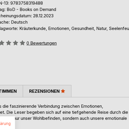
N-13: 9783758319488
lag: BoD - Books on Demand
cheinungsdatum: 28.12.2023
ache: Deutsch
lagworte: Kräuterkunde, Emotionen, Gesundheit, Natur, Seelenfe
ertung::
0
Bewertungen
TIMMEN
REZENSIONEN
as die faszinierende Verbindung zwischen Emotionen,
t. Die Leser begeben sich auf eine tiefgehende Reise durch die
Öle nicht nur unser Wohlbefinden, sondern auch unsere emotionale
lärung