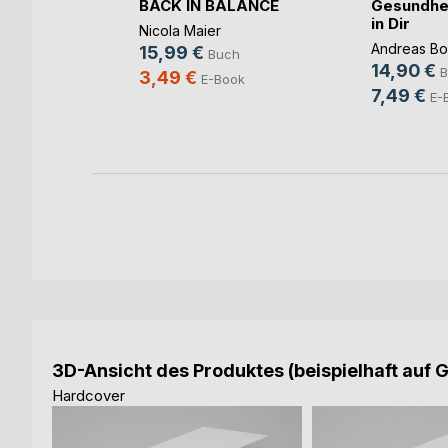
äkkeet
BACK IN BALANCE
Gesundhei
in Dir
Nicola Maier
Andreas Bo
15,99 €
ch
Buch
14,90 €
B
3,49 €
ook
E-Book
7,49 €
E-
3D-Ansicht des Produktes (beispielhaft auf 
Hardcover