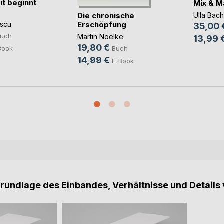
t beginnt
Mix & Mat
Die chronische
Ulla Bach
Erschöpfung
scu
35,00 
uch
Martin Noelke
13,99 
19,80 €
Book
Buch
14,99 €
E-Book
Grundlage des Einbandes, Verhältnisse und Details 