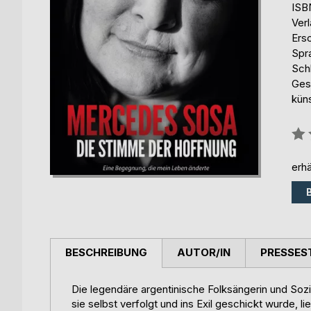
ISB
Ver
Ers
Spr
Sch
Ges
küns
Bew
0%
erhä
BESCHREIBUNG
AUTOR/IN
PRESSES
Die legendäre argentinische Folksängerin und Soz
sie selbst verfolgt und ins Exil geschickt wurde, l