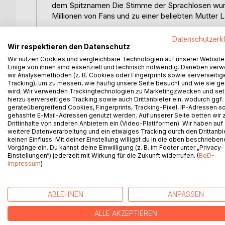
dem Spitznamen Die Stimme der Sprachlosen wurde
Millionen von Fans und zu einer beliebten Mutter 
Mercedes Sosa - Die Stimme der Hoffnung zeichn
Datenschutzerk
Wir respektieren den Datenschutz
bietet ein psychologisches Profil, das das Geheim
Wir nutzen Cookies und vergleichbare Technologien auf unserer Website
Einige von ihnen sind essenziell und technisch notwendig. Daneben ver
Es ist nicht nur ein persönliches Profil der Sänge
wir Analysemethoden (z. B. Cookies oder Fingerprints sowie serverseitig
und Politik, sondern die Autorin erforscht auch d
Tracking), um zu messen, wie häufig unsere Seite besucht und wie sie ge
Mercedes Sosa und Sosas Musik ihr eigenes Leben
wird. Wir verwenden Trackingtechnologien zu Marketingzwecken und se
hierzu serverseitiges Tracking sowie auch Drittanbieter ein, wodurch ggf.
Weg zur persönlichen Transformation, der für jeden
geräteübergreifend Cookies, Fingerprints, Tracking-Pixel, IP-Adressen s
gehashte E-Mail-Adressen genutzt werden. Auf unserer Seite betten wir
Sosas außergewöhnliches Beispiel, gepaart mit C
Drittinhalte von anderen Anbietern ein (Video-Plattformen). Wir haben auf
Leser, die Herausforderungen des Lebens als Spr
weitere Datenverarbeitung und ein etwaiges Tracking durch den Drittanbi
keinen Einfluss. Mit deiner Einstellung willigst du in die oben beschriebe
ruft das Beste in uns allen hervor - Authentizität, 
Vorgänge ein. Du kannst deine Einwilligung (z. B. im Footer unter „Privacy-
Einstellungen“) jederzeit mit Wirkung für die Zukunft widerrufen. (
BoD-
Impressum
)
WEITERE TITEL BEI
Bo
ABLEHNEN
ANPASSEN
ALLE AKZEPTIEREN