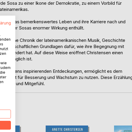
 Sosa zu einer Ikone der Demokratie, zu einem Vorbild für
Lateinamerikas.
et Sosas bemerkenswertes Leben und ihre Karriere nach und
lärung
nis hinter Sosas enormer Wirkung enthüllt.
.
wenden
rin und eine Chronik der lateinamerikanischen Musik, Geschichte
es
ie wissenschaftlichen Grundlagen dafür, wie ihre Begegnung mit
nutzt
 verändert hat. Auf diese Weise eröffnet Christensen einen
tzen
 zugänglich ist.
owie
 zudem
hristensens inspirierenden Entdeckungen, ermöglicht es dem
 die
ungbrett für Besserung und Wachstum zu nutzen. Diese Erzählun
eter
nen
Empathie und Mitgefühl.
D