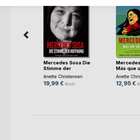
Mercedes Sosa Die
Mercedes
buch
Stimme der
Más que 
Hoffnung
Canción
ehler
Anette Christensen
Anette Chri
19,99 €
12,95 €
h
Buch
B
ok