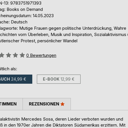
N-13: 9783751971393
lag: Books on Demand
cheinungsdatum: 14.05.2023
ache: Deutsch
lagworte: Mutige Frauen gegen politische Unterdrückung, Wahre
chichten vom Überleben, Musik und Inspiration, Sozialaktivismus
tlerischer Protest, persönlicher Wandel
ertung::
0
Bewertungen
ltlich als:
BUCH
24,99 €
E-BOOK
12,99 €
TIMMEN
REZENSIONEN
ialaktivistin Mercedes Sosa, deren Lieder verboten wurden und
ieß in den 1970er Jahren die Diktatoren Südamerikas erzittern. Mit