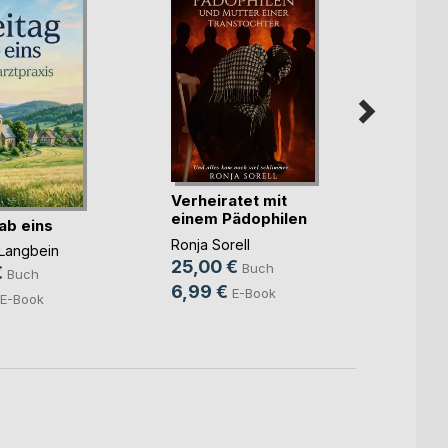
Verheiratet mit
Maske
einem Pädophilen
ab eins
Silya 
u(...)
Ronja Sorell
18,0
Langbein
25,00 €
Buch
9,99
€
Buch
6,99 €
E-Book
E-Book