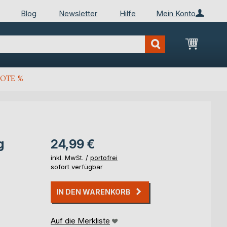
Blog
Newsletter
Hilfe
Mein Konto
Mein Wa
OTE %
g
24,99 €
inkl. MwSt. /
portofrei
sofort verfügbar
IN DEN WARENKORB
Auf die Merkliste