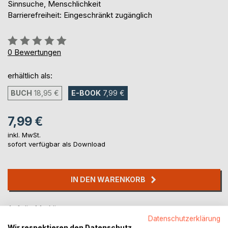
Sinnsuche, Menschlichkeit
Barrierefreiheit: Eingeschränkt zugänglich
Bewertung::
0%
0
Bewertungen
erhältlich als:
BUCH
18,95 €
E-BOOK
7,99 €
7,99 €
inkl. MwSt.
sofort verfügbar als Download
IN DEN WARENKORB
Auf die Merkliste
Datenschutzerklärung
Titel bewerten
Wir respektieren den Datenschutz