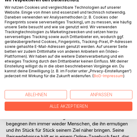
Wir nutzen Cookies und vergleichbare Technologien auf unserer
Website. Einige von ihnen sind essenziell und technisch notwendig.
Daneben verwenden wir Analysemethoden (z. B. Cookies oder
Fingerprints sowie serverseitiges Tracking), um zu messen, wie häufig
unsere Seite besucht und wie sie genutzt wird. Wir verwenden
Trackingtechnologien zu Marketingzwecken und setzen hierzu
serverseitiges Tracking sowie auch Drittanbieter ein, wodurch ggf.
BESCHREIBUNG
geräteübergreifend Cookies, Fingerprints, Tracking-Pixel, IP-Adressen
sowie gehashte E-Mail-Adressen genutzt werden. Auf unserer Seite
betten wir zudem Drittinhalte von anderen Anbietern ein (Video-
Plattformen). Wir haben auf die weitere Datenverarbeitung und ein
Plötzlich stand das Wallfahrtsziel fest: die Oldupai-Schlucht
etwaiges Tracking durch den Drittanbieter keinen Einfluss. Mit deiner
im Norden Tansanias. Nichts erscheint Stephan Sulzberger
Einstellung willigst du in die oben beschriebenen Vorgänge ein. Du
kannst deine Einwilligung (z. B. im Footer unter „Privacy-Einstellungen“)
heute sinnvoller, als genau dorthin zu pilgern - zur "Wiege
jederzeit mit Wirkung für die Zukunft widerrufen. (
BoD-Impressum
)
der Menschheit". Im September 2010 begibt er sich auf
eine zweimonatige Pilgerreise zu diesem symbolträchtigen
Ort. Sein Weg führt ihn aus Deutschland durch die Schweiz
ABLEHNEN
ANPASSEN
nach Italien und von dort aus mit der Fähre auf den
afrikanischen Kontinent. Unterwegs plagen ihn nicht nur
ALLE AKZEPTIEREN
Blasen an den Füßen, sondern auch Heimweh und Zweifel
am Sinn und Zweck des Pilgerns. Doch zum Glück
begegnen ihm immer wieder Menschen, die ihn ermutigen
und ihn Stück für Stück seinem Ziel näher bringen. Seine
Reiseerlebnisse hält er in einem Online-Tagebuch fest, das