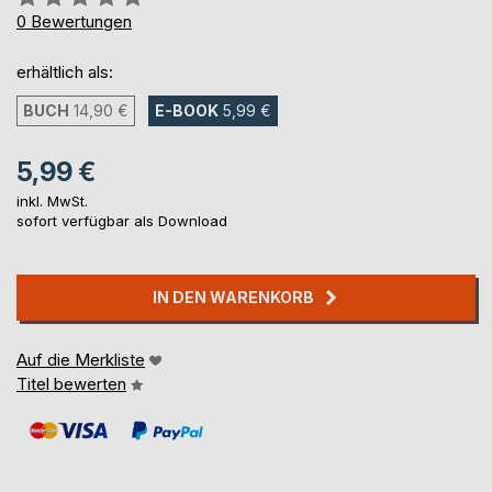
0%
0
Bewertungen
erhältlich als:
BUCH
14,90 €
E-BOOK
5,99 €
5,99 €
inkl. MwSt.
sofort verfügbar als Download
IN DEN WARENKORB
Auf die Merkliste
Titel bewerten