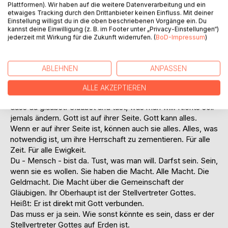
aber nur, wenn du mit ihnen bist. ihrer Gemeinschaft
Plattformen). Wir haben auf die weitere Datenverarbeitung und ein
angehörst. Sonst tun sie es nicht. Du bist nur gut für sie,
etwaiges Tracking durch den Drittanbieter keinen Einfluss. Mit deiner
wenn du tust, was sie wollen. Sie wissen ja, was du tun
Einstellung willigst du in die oben beschriebenen Vorgänge ein. Du
kannst deine Einwilligung (z. B. im Footer unter „Privacy-Einstellungen“)
sollst. Sie sind die, die mit Gott unterwegs sind. Gott hat sie
jederzeit mit Wirkung für die Zukunft widerrufen. (
BoD-Impressum
)
berufen. Nein, der Stellvertreter Gottes auf Erden hat sie
berufen oder berufen lassen von denen, die er persönlich
berufen hat. Er konnte es tun. Er, der wiederum von denen
ABLEHNEN
ANPASSEN
berufen wurde, die vorher von einem anderen Stellvertreter
Gottes berufen wurden.
ALLE AKZEPTIEREN
Mensch - siehst du nicht? Es ist alles darauf ausgerichtet,
dass du glaubst. Glaubst und tust, was man will. Nichts soll
jemals ändern. Gott ist auf ihrer Seite. Gott kann alles.
Wenn er auf ihrer Seite ist, können auch sie alles. Alles, was
notwendig ist, um ihre Herrschaft zu zementieren. Für alle
Zeit. Für alle Ewigkeit.
Du - Mensch - bist da. Tust, was man will. Darfst sein. Sein,
wenn sie es wollen. Sie haben die Macht. Alle Macht. Die
Geldmacht. Die Macht über die Gemeinschaft der
Gläubigen. Ihr Oberhaupt ist der Stellvertreter Gottes.
Heißt: Er ist direkt mit Gott verbunden.
Das muss er ja sein. Wie sonst könnte es sein, dass er der
Stellvertreter Gottes auf Erden ist.