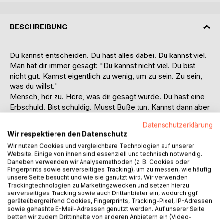
BESCHREIBUNG
Du kannst entscheiden. Du hast alles dabei. Du kannst viel.
Man hat dir immer gesagt: "Du kannst nicht viel. Du bist
nicht gut. Kannst eigentlich zu wenig, um zu sein. Zu sein,
was du willst."
Mensch, hör zu. Höre, was dir gesagt wurde. Du hast eine
Erbschuld. Bist schuldig. Musst Buße tun. Kannst dann aber
doch nicht gut sein. Gut genug sein. Du bist einfach nur ein
Datenschutzerklärung
Mensch.
Wir respektieren den Datenschutz
Ein sündiger Mensch. Immer wieder sündigst du. Du
Wir nutzen Cookies und vergleichbare Technologien auf unserer
brauchst deshalb uns. Wir können dir verzeihen. Wir von
Website. Einige von ihnen sind essenziell und technisch notwendig.
Gottes Gnaden können dir verzeihen. Immer wieder
Daneben verwenden wir Analysemethoden (z. B. Cookies oder
verzeihen. Wir sind die, die dafür autorisiert sind.
Fingerprints sowie serverseitiges Tracking), um zu messen, wie häufig
unsere Seite besucht und wie sie genutzt wird. Wir verwenden
Besondere Menschen. Mit einem Oberhaupt, das der
Trackingtechnologien zu Marketingzwecken und setzen hierzu
Stellvertreter Gottes auf Erden ist. Er bestimmt unsere
serverseitiges Tracking sowie auch Drittanbieter ein, wodurch ggf.
Bischöfe. Alle, die dir - Mensch - verzeihen können.
geräteübergreifend Cookies, Fingerprints, Tracking-Pixel, IP-Adressen
sowie gehashte E-Mail-Adressen genutzt werden. Auf unserer Seite
Sie können dich auch im Namen Gottes segnen. Sie tun es
betten wir zudem Drittinhalte von anderen Anbietern ein (Video-