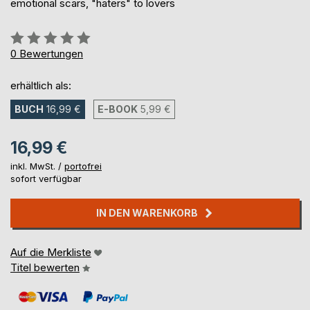
emotional scars, "haters" to lovers
Bewertung::
0%
0
Bewertungen
erhältlich als:
BUCH
16,99 €
E-BOOK
5,99 €
16,99 €
inkl. MwSt. /
portofrei
sofort verfügbar
IN DEN WARENKORB
Auf die Merkliste
Titel bewerten