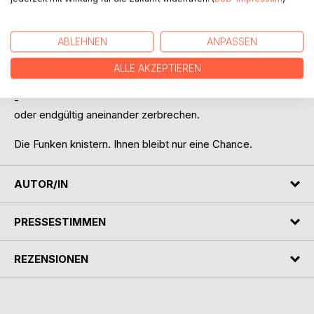
fernhalten sollte, aber nicht kann.
Creed schwor sich, aufgrund seiner Vergangenheit, niemals
ABLEHNEN
ANPASSEN
wieder Gefühle für jemanden zu empfinden.
ALLE AKZEPTIEREN
Sie könnten sich und ihre Herzen heilen
-
oder endgültig aneinander zerbrechen.
Die Funken knistern. Ihnen bleibt nur eine Chance.
AUTOR/IN
PRESSESTIMMEN
REZENSIONEN