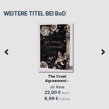
WEITERE TITEL BEI
BoD
The Cruel
Agreement -
Gestohlen vo(...)
J.G. Rose
22,00 €
Buch
8,99 €
E-Book