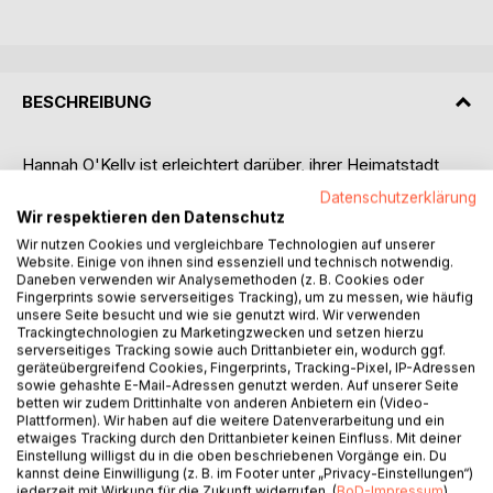
BESCHREIBUNG
Hannah O'Kelly ist erleichtert darüber, ihrer Heimatstadt
den Rücken kehren zu können. Dennoch fällt es ihr schwer,
Datenschutzerklärung
ihren kleinen Bruder und Vater alleine zu lassen. Sie ist an
Wir respektieren den Datenschutz
einem Punkt in ihrem Leben angekommen, an dem es ihr
Wir nutzen Cookies und vergleichbare Technologien auf unserer
unmöglich erscheint, noch weitere seelische Verletzungen
Website. Einige von ihnen sind essenziell und technisch notwendig.
aushalten zu können.
Daneben verwenden wir Analysemethoden (z. B. Cookies oder
Fingerprints sowie serverseitiges Tracking), um zu messen, wie häufig
unsere Seite besucht und wie sie genutzt wird. Wir verwenden
Umso schlimmer trifft es sie, als ihr Neuanfang in
Trackingtechnologien zu Marketingzwecken und setzen hierzu
Manchester anders als erhofft verläuft. Die Probezeit im
serverseitiges Tracking sowie auch Drittanbieter ein, wodurch ggf.
geräteübergreifend Cookies, Fingerprints, Tracking-Pixel, IP-Adressen
etablierten Verlag Rodriguez Publishings lässt Zweifel in ihr
sowie gehashte E-Mail-Adressen genutzt werden. Auf unserer Seite
aufkommen, da ihr Vorgesetzter sie zu hassen scheint.
betten wir zudem Drittinhalte von anderen Anbietern ein (Video-
Plattformen). Wir haben auf die weitere Datenverarbeitung und ein
etwaiges Tracking durch den Drittanbieter keinen Einfluss. Mit deiner
Diesem Vorgesetzten, Creed Griffiths, der als Lektor im
Einstellung willigst du in die oben beschriebenen Vorgänge ein. Du
Verlag arbeitet, ist sie bereits zuvor, in einer anderen
kannst deine Einwilligung (z. B. im Footer unter „Privacy-Einstellungen“)
Situation begegnet. Er verkörpert alles, wovon sie sich
jederzeit mit Wirkung für die Zukunft widerrufen. (
BoD-Impressum
)