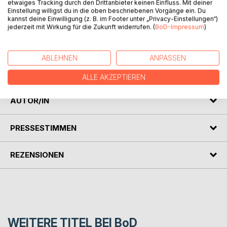
etwaiges Tracking durch den Drittanbieter keinen Einfluss. Mit deiner
BESCHREIBUNG
Einstellung willigst du in die oben beschriebenen Vorgänge ein. Du
kannst deine Einwilligung (z. B. im Footer unter „Privacy-Einstellungen“)
jederzeit mit Wirkung für die Zukunft widerrufen. (
BoD-Impressum
)
Das Buch stellt eine Reihe farbiger Bilder, Kopien eigener
digitaler Photokunst, jeweils mehreren Aphorismen sowie
ABLEHNEN
ANPASSEN
Gedichten zur Seite, die sämtlich durch Vanitas- oder
Memento Mori-Motive bestimmt sind.
ALLE AKZEPTIEREN
AUTOR/IN
PRESSESTIMMEN
REZENSIONEN
WEITERE TITEL BEI
BoD