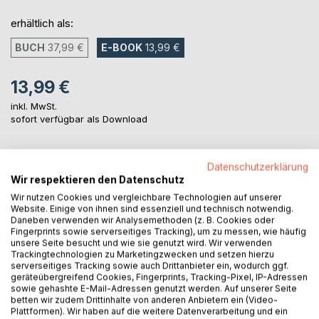
erhältlich als:
BUCH
37,99 €
E-BOOK
13,99 €
13,99 €
inkl. MwSt.
sofort verfügbar als Download
Datenschutzerklärung
IN DEN WARENKORB
Wir respektieren den Datenschutz
Wir nutzen Cookies und vergleichbare Technologien auf unserer
Auf die Merkliste
Website. Einige von ihnen sind essenziell und technisch notwendig.
Daneben verwenden wir Analysemethoden (z. B. Cookies oder
Titel bewerten
Fingerprints sowie serverseitiges Tracking), um zu messen, wie häufig
unsere Seite besucht und wie sie genutzt wird. Wir verwenden
Trackingtechnologien zu Marketingzwecken und setzen hierzu
serverseitiges Tracking sowie auch Drittanbieter ein, wodurch ggf.
geräteübergreifend Cookies, Fingerprints, Tracking-Pixel, IP-Adressen
sowie gehashte E-Mail-Adressen genutzt werden. Auf unserer Seite
betten wir zudem Drittinhalte von anderen Anbietern ein (Video-
Plattformen). Wir haben auf die weitere Datenverarbeitung und ein