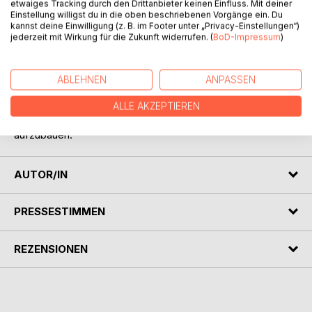
jüdischer Schriftsteller. Er zählte zu den produktivsten und
etwaiges Tracking durch den Drittanbieter keinen Einfluss. Mit deiner
Einstellung willigst du in die oben beschriebenen Vorgänge ein. Du
populärsten Erzählern seiner Zeit.
kannst deine Einwilligung (z. B. im Footer unter „Privacy-Einstellungen“)
jederzeit mit Wirkung für die Zukunft widerrufen. (
BoD-Impressum
)
Obwohl er bis dahin einer der meistgelesenen Autoren
gewesen war, wurden seine Bücher 1933 in Deutschland
verboten. Das Verbot bedeutete für Wassermann nicht nur
ABLEHNEN
ANPASSEN
den finanziellen Ruin, sondern vor allem auch den
Zusammenbruch seiner Hoffnungen, durch sein Werk
ALLE AKZEPTIEREN
mithelfen zu können, eine Welt ohne Rassenhass
aufzubauen.
AUTOR/IN
PRESSESTIMMEN
REZENSIONEN