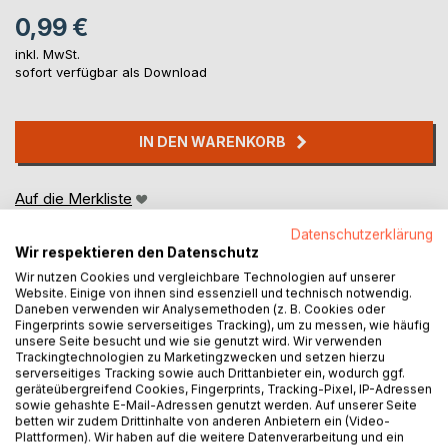
0,99 €
inkl. MwSt.
sofort verfügbar als Download
IN DEN WARENKORB
Auf die Merkliste
Titel bewerten
Datenschutzerklärung
Wir respektieren den Datenschutz
Wir nutzen Cookies und vergleichbare Technologien auf unserer
Website. Einige von ihnen sind essenziell und technisch notwendig.
Daneben verwenden wir Analysemethoden (z. B. Cookies oder
Fingerprints sowie serverseitiges Tracking), um zu messen, wie häufig
unsere Seite besucht und wie sie genutzt wird. Wir verwenden
Trackingtechnologien zu Marketingzwecken und setzen hierzu
BESCHREIBUNG
serverseitiges Tracking sowie auch Drittanbieter ein, wodurch ggf.
geräteübergreifend Cookies, Fingerprints, Tracking-Pixel, IP-Adressen
sowie gehashte E-Mail-Adressen genutzt werden. Auf unserer Seite
betten wir zudem Drittinhalte von anderen Anbietern ein (Video-
Jakob Wassermann (10.3.1873 - 1.1.1934) war ein deutsch-
Plattformen). Wir haben auf die weitere Datenverarbeitung und ein