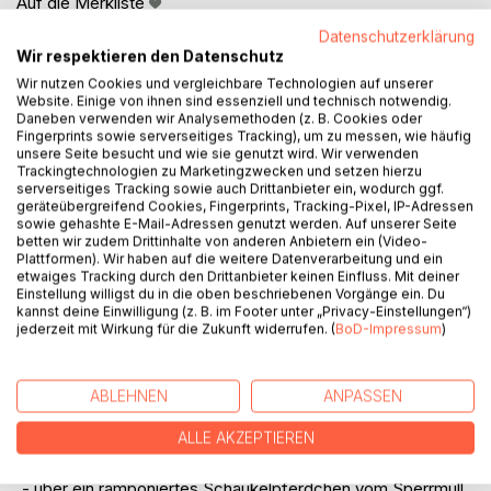
Auf die Merkliste
Titel bewerten
Datenschutzerklärung
Wir respektieren den Datenschutz
Wir nutzen Cookies und vergleichbare Technologien auf unserer
Website. Einige von ihnen sind essenziell und technisch notwendig.
Daneben verwenden wir Analysemethoden (z. B. Cookies oder
Fingerprints sowie serverseitiges Tracking), um zu messen, wie häufig
unsere Seite besucht und wie sie genutzt wird. Wir verwenden
Trackingtechnologien zu Marketingzwecken und setzen hierzu
serverseitiges Tracking sowie auch Drittanbieter ein, wodurch ggf.
BESCHREIBUNG
geräteübergreifend Cookies, Fingerprints, Tracking-Pixel, IP-Adressen
sowie gehashte E-Mail-Adressen genutzt werden. Auf unserer Seite
betten wir zudem Drittinhalte von anderen Anbietern ein (Video-
Roman einer Kindheit in der Parallelwelt der
Plattformen). Wir haben auf die weitere Datenverarbeitung und ein
etwaiges Tracking durch den Drittanbieter keinen Einfluss. Mit deiner
Russlanddeutschen in Kasachstan - zum Nachdenken und
Einstellung willigst du in die oben beschriebenen Vorgänge ein. Du
zum Schmunzeln:
kannst deine Einwilligung (z. B. im Footer unter „Privacy-Einstellungen“)
jederzeit mit Wirkung für die Zukunft widerrufen. (
BoD-Impressum
)
- über babylonische Sprachverwirrungen und das
Überleben im Sozialismus
ABLEHNEN
ANPASSEN
- über Vertreibung und Verbannung, Heimatlosigkeit und
ALLE AKZEPTIEREN
den Versuch einer Heimatverortung
- über ein ramponiertes Schaukelpferdchen vom Sperrmüll