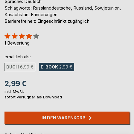
Sprache: Deutsch
Schlagworte: Russlanddeutsche, Russland, Sowjetunion,
Kasachstan, Erinnerungen
Barrierefreiheit: Eingeschränkt zugänglich
Bewertung::
80%
1
Bewertung
erhältlich als:
BUCH
6,99 €
E-BOOK
2,99 €
2,99 €
inkl. MwSt.
sofort verfügbar als Download
IN DEN WARENKORB