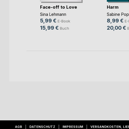
mme im
Face-off to Love
Harm
Sina Lehmann
Sabine Po
ok
5,99 €
8,99 €
E-Book
E-
h
15,99 €
20,00 €
Buch
AGB
DATENSCHUTZ
IMPRESSUM
VERSANDKOSTEN, LIE