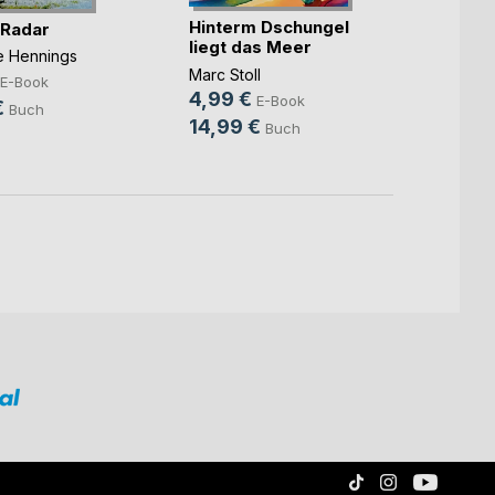
Hinterm Dschungel
Die ka
 Radar
liegt das Meer
Benjam
ne Hennings
Marc Stoll
7,99
E-Book
4,99 €
E-Book
10,9
€
Buch
14,99 €
Buch