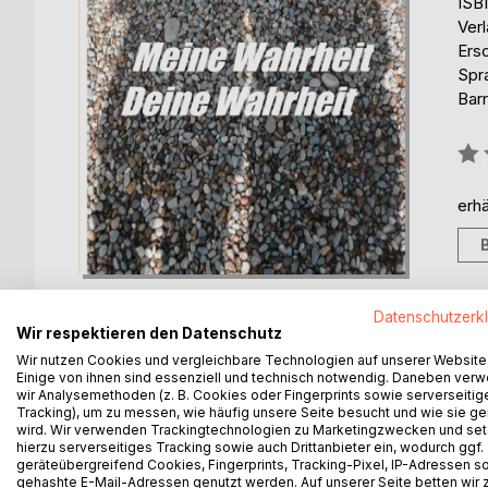
ISB
Ver
Ers
Spr
Barr
Bew
0%
erhä
Datenschutzerk
Wir respektieren den Datenschutz
Wir nutzen Cookies und vergleichbare Technologien auf unserer Website
Einige von ihnen sind essenziell und technisch notwendig. Daneben ver
BESCHREIBUNG
AUTOR/IN
PRESSES
wir Analysemethoden (z. B. Cookies oder Fingerprints sowie serverseitig
Tracking), um zu messen, wie häufig unsere Seite besucht und wie sie ge
wird. Wir verwenden Trackingtechnologien zu Marketingzwecken und se
Für Markus und Johanna ist es Liebe auf den ersten
hierzu serverseitiges Tracking sowie auch Drittanbieter ein, wodurch ggf.
Traumjob, das Glück scheint perfekt. Doch Johann
geräteübergreifend Cookies, Fingerprints, Tracking-Pixel, IP-Adressen s
gehashte E-Mail-Adressen genutzt werden. Auf unserer Seite betten wir
Geschichten über Inzest und Hörigkeit konfrontiert