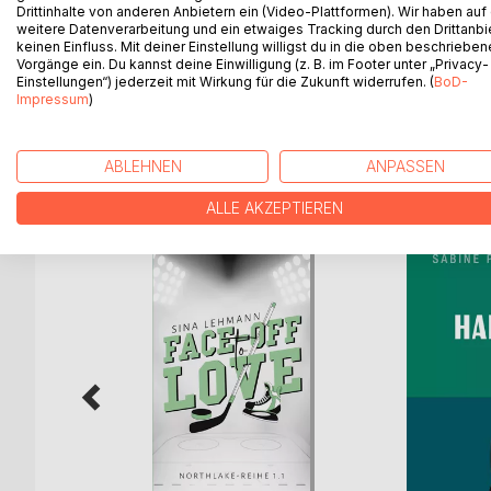
Drittinhalte von anderen Anbietern ein (Video-Plattformen). Wir haben auf
verliert seine Stelle und Johanna verlässt ihn.
weitere Datenverarbeitung und ein etwaiges Tracking durch den Drittanbi
Meine Wahrheit, Deine Wahrheit schildert Ereigni
keinen Einfluss. Mit deiner Einstellung willigst du in die oben beschriebe
Vorgänge ein. Du kannst deine Einwilligung (z. B. im Footer unter „Privacy-
erlebte.
Einstellungen“) jederzeit mit Wirkung für die Zukunft widerrufen. (
BoD-
Die Geschichte wird abwechselnd aus Markus (Mich
Impressum
)
ABLEHNEN
ANPASSEN
WEITERE TITEL BEI
Bo
ALLE AKZEPTIEREN