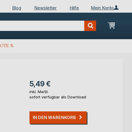
Blog
Newsletter
Hilfe
Mein Konto
Mein Wa
OTE %
5,49 €
inkl. MwSt.
sofort verfügbar als Download
IN DEN WARENKORB