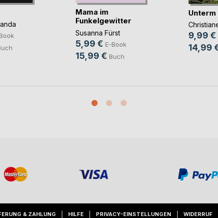
Mama im
Unterm
Funkelgewitter
panda
Christia
Susanna Fürst
9,99 €
Book
5,99 €
E-Book
14,99 
Buch
15,99 €
Buch
FERUNG & ZAHLUNG
HILFE
PRIVACY-EINSTELLUNGEN
WIDERRUF