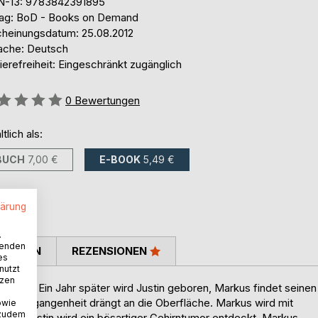
N-13: 9783842391895
lag: BoD - Books on Demand
cheinungsdatum: 25.08.2012
ache: Deutsch
ierefreiheit: Eingeschränkt zugänglich
ertung::
0
Bewertungen
ltlich als:
BUCH
7,00 €
E-BOOK
5,49 €
lärung
.
wenden
TIMMEN
REZENSIONEN
es
nutzt
tzen
 Blick. Ein Jahr später wird Justin geboren, Markus findet seinen
as Vergangenheit drängt an die Oberfläche. Markus wird mit
owie
 zudem
. Bei Justin wird ein bösartiger Gehirntumor entdeckt, Markus