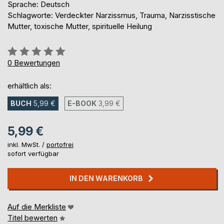
Sprache: Deutsch
Schlagworte: Verdeckter Narzissmus, Trauma, Narzisstische
Mutter, toxische Mutter, spirituelle Heilung
Bewertung::
0%
0
Bewertungen
erhältlich als:
BUCH
5,99 €
E-BOOK
3,99 €
5,99 €
inkl. MwSt. /
portofrei
sofort verfügbar
IN DEN WARENKORB
Auf die Merkliste
Titel bewerten