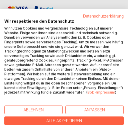
Datenschutzerklärung
Wir respektieren den Datenschutz
Wir nutzen Cookies und vergleichbare Technologien auf unserer
Website. Einige von ihnen sind essenziell und technisch notwendig.
Daneben verwenden wir Analysemethoden (z. B. Cookies oder
BESCHREIBUNG
Fingerprints sowie serverseitiges Tracking), um zu messen, wie häufig
unsere Seite besucht und wie sie genutzt wird. Wir verwenden
Trackingtechnologien zu Marketingzwecken und setzen hierzu
serverseitiges Tracking sowie auch Drittanbieter ein, wodurch ggf.
"Verdeckter Narzissmus: Meine Mutter und ich" erzählt die
geräteübergreifend Cookies, Fingerprints, Tracking-Pixel, IP-Adressen
ergreifende Geschichte der Autorin, die mit einer
sowie gehashte E-Mail-Adressen genutzt werden. Auf unserer Seite
narzisstischen Mutter aufwächst. In ihrem Buch enthüllt sie
betten wir zudem Drittinhalte von anderen Anbietern ein (Video-
Plattformen). Wir haben auf die weitere Datenverarbeitung und ein
die subtilen, aber tiefgreifenden Auswirkungen des
etwaiges Tracking durch den Drittanbieter keinen Einfluss. Mit deiner
verdeckten Narzissmus auf ihr Leben und ihre Psyche. Mit
Einstellung willigst du in die oben beschriebenen Vorgänge ein. Du
schonungsloser Offenheit beschreibt sie den
kannst deine Einwilligung (z. B. im Footer unter „Privacy-Einstellungen“)
schmerzhaften Weg zur Selbsterkenntnis und Heilung, und
jederzeit mit Wirkung für die Zukunft widerrufen. (
BoD-Impressum
)
bietet gleichzeitig wertvolle Einsichten und Hilfestellungen
für andere Betroffene. Ein bewegendes Werk über das
ABLEHNEN
ANPASSEN
Überwinden familiärer Traumata und das Finden des
eigenen Weges.
ALLE AKZEPTIEREN