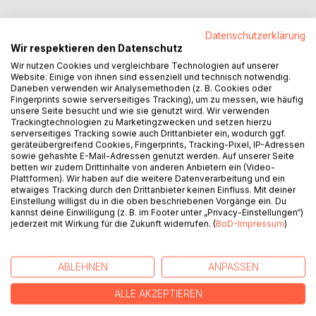
Datenschutzerklärung
Wir respektieren den Datenschutz
BESCHREIBUNG
Wir nutzen Cookies und vergleichbare Technologien auf unserer
Website. Einige von ihnen sind essenziell und technisch notwendig.
Daneben verwenden wir Analysemethoden (z. B. Cookies oder
Ist unser Sternenhimmel Wirklichkeit? Sind die Dinosaurier
Fingerprints sowie serverseitiges Tracking), um zu messen, wie häufig
unsere Seite besucht und wie sie genutzt wird. Wir verwenden
wirklich durch Meteoriten-Einschlag ausgestorben?
Trackingtechnologien zu Marketingzwecken und setzen hierzu
Weshalb haben Galaxien Spiralarme und welche Funktion
serverseitiges Tracking sowie auch Drittanbieter ein, wodurch ggf.
haben sie? Was sind pränatale Galaxien? Können schwarze
geräteübergreifend Cookies, Fingerprints, Tracking-Pixel, IP-Adressen
sowie gehashte E-Mail-Adressen genutzt werden. Auf unserer Seite
Löcher anfangen intensiv zu leuchten? Was sind Quasare
betten wir zudem Drittinhalte von anderen Anbietern ein (Video-
und welches Schicksal werden sie erleiden?
Plattformen). Wir haben auf die weitere Datenverarbeitung und ein
etwaiges Tracking durch den Drittanbieter keinen Einfluss. Mit deiner
Einstellung willigst du in die oben beschriebenen Vorgänge ein. Du
Durch dieses spannende Buch werden nicht nur diese
kannst deine Einwilligung (z. B. im Footer unter „Privacy-Einstellungen“)
Fragen ausführlich beantwortet, sondern auch viele weitere
jederzeit mit Wirkung für die Zukunft widerrufen. (
BoD-Impressum
)
große Probleme des Universums gelöst. Lebensnahe
Beispiele und ein einfacher Text machen die Thematik
auch für das breite Publikum verständlich und zugänglich.
ABLEHNEN
ANPASSEN
Die Zeit ist reif für einen frischen Wind und für eine neue
ALLE AKZEPTIEREN
Denkrichtung in der Astronomie und Physik um sie ein