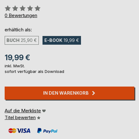
Bewertung::
0%
0
Bewertungen
erhältlich als:
BUCH
25,90 €
E-BOOK
19,99 €
19,99 €
inkl. MwSt.
sofort verfügbar als Download
IN DEN WARENKORB
Auf die Merkliste
Titel bewerten