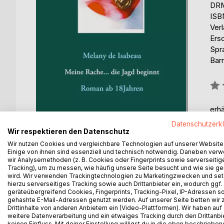
DRM
ISB
Ver
Ers
Spr
Barr
Bew
0%
erhä
Datenschutzerk
Wir respektieren den Datenschutz
Wir nutzen Cookies und vergleichbare Technologien auf unserer Website
Einige von ihnen sind essenziell und technisch notwendig. Daneben ver
wir Analysemethoden (z. B. Cookies oder Fingerprints sowie serverseitig
Tracking), um zu messen, wie häufig unsere Seite besucht und wie sie ge
wird. Wir verwenden Trackingtechnologien zu Marketingzwecken und se
hierzu serverseitiges Tracking sowie auch Drittanbieter ein, wodurch ggf.
geräteübergreifend Cookies, Fingerprints, Tracking-Pixel, IP-Adressen s
gehashte E-Mail-Adressen genutzt werden. Auf unserer Seite betten wir
BESCHREIBUNG
AUTOR/IN
PRESSES
Drittinhalte von anderen Anbietern ein (Video-Plattformen). Wir haben auf
weitere Datenverarbeitung und ein etwaiges Tracking durch den Drittanbi
keinen Einfluss. Mit deiner Einstellung willigst du in die oben beschriebe