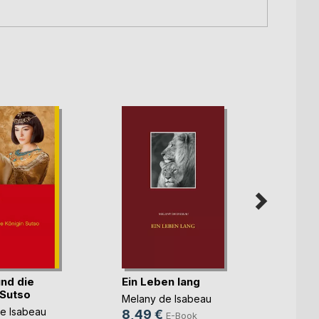
nd die
Ein Leben lang
Eine 
 Sutso
Gesch
Melany de Isabeau
e Isabeau
Melany
8,49 €
E-Book