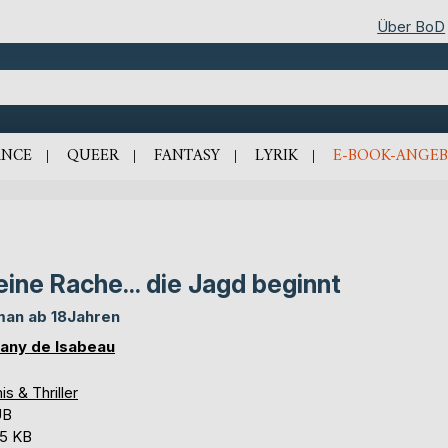
Über BoD
NCE
QUEER
FANTASY
LYRIK
E-BOOK-ANGEB
ine Rache... die Jagd beginnt
an ab 18Jahren
any de Isabeau
is & Thriller
UB
,5 KB