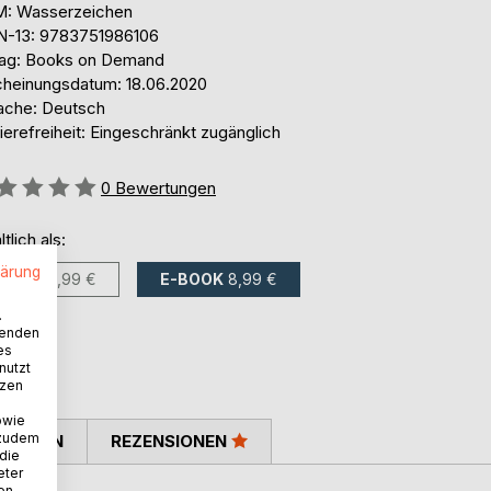
: Wasserzeichen
N-13: 9783751986106
lag: Books on Demand
cheinungsdatum: 18.06.2020
ache: Deutsch
ierefreiheit: Eingeschränkt zugänglich
ertung::
0
Bewertungen
ltlich als:
lärung
BUCH
13,99 €
E-BOOK
8,99 €
.
wenden
es
nutzt
tzen
owie
 zudem
TIMMEN
REZENSIONEN
 die
eter
nen