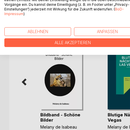
Dieses Buch ist nicht für Leser unter 18Jahren gee
Vorgänge ein. Du kannst deine Einwilligung (z. B. im Footer unter „Privacy-
Einstellungen“) jederzeit mit Wirkung für die Zukunft widerrufen. (
BoD-
Impressum
)
WEITERE TITEL BEI
Bo
ABLEHNEN
ANPASSEN
ALLE AKZEPTIEREN
erzählt
Bildband - Schöne
Blutige Nä
Bilder
Vegas
abeau
Melany de Isabeau
Melany de 
ok