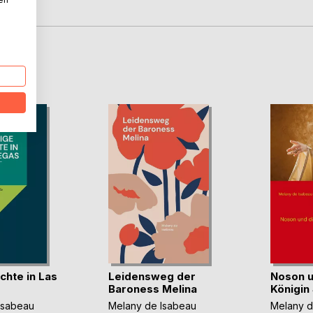
ignet.
D
chte in Las
Leidensweg der
Noson u
Baroness Melina
Königin
Isabeau
Melany de Isabeau
Melany d