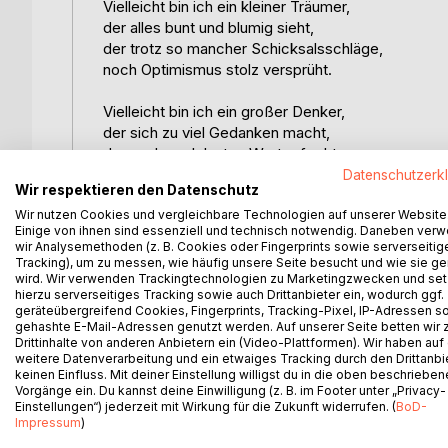
Vielleicht bin ich ein kleiner Träumer,
der alles bunt und blumig sieht,
der trotz so mancher Schicksalsschläge,
noch Optimismus stolz versprüht.
Vielleicht bin ich ein großer Denker,
der sich zu viel Gedanken macht,
der auch nach lauten Wortgefechten,
mit Freude in den Morgen lacht.
Datenschutzerk
Wir respektieren den Datenschutz
Wir nutzen Cookies und vergleichbare Technologien auf unserer Website
Vielleicht bin ich schon Schnee von gestern,
Einige von ihnen sind essenziell und technisch notwendig. Daneben ver
der sanft ins Heute sich gesellt,
wir Analysemethoden (z. B. Cookies oder Fingerprints sowie serverseitig
der aufgetaut aus euren Händen,
Tracking), um zu messen, wie häufig unsere Seite besucht und wie sie ge
in Tropfenform zu Boden fällt.
wird. Wir verwenden Trackingtechnologien zu Marketingzwecken und se
hierzu serverseitiges Tracking sowie auch Drittanbieter ein, wodurch ggf.
geräteübergreifend Cookies, Fingerprints, Tracking-Pixel, IP-Adressen s
Vielleicht bin ich ein Clown zum Lieben,
gehashte E-Mail-Adressen genutzt werden. Auf unserer Seite betten wir
der lachend euer Herz bewegt,
Drittinhalte von anderen Anbietern ein (Video-Plattformen). Wir haben auf
weitere Datenverarbeitung und ein etwaiges Tracking durch den Drittanbi
vielleicht bin ich auch unausstehlich,
keinen Einfluss. Mit deiner Einstellung willigst du in die oben beschriebe
ein Scheusal, das man nicht erträgt.
Vorgänge ein. Du kannst deine Einwilligung (z. B. im Footer unter „Privacy-
Einstellungen“) jederzeit mit Wirkung für die Zukunft widerrufen. (
BoD-
Impressum
)
Trotz dem Vielleicht bin ich mir sicher,
mein Leben, das hat seinen Sinn,