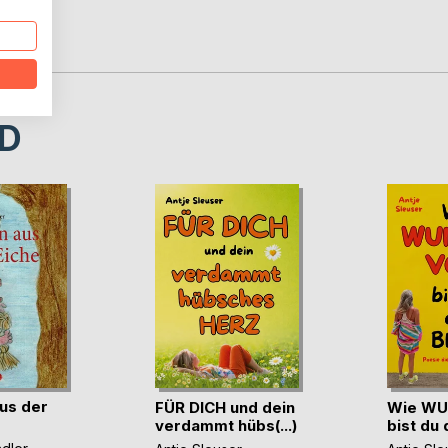
D
us der
FÜR DICH und dein
Wie WU
verdammt hübs(...)
bist du 