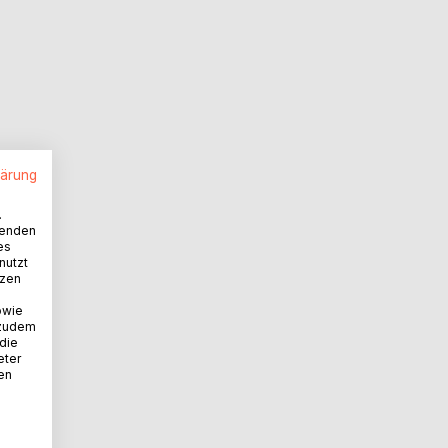
lärung
.
wenden
es
nutzt
tzen
owie
 zudem
 die
eter
nen