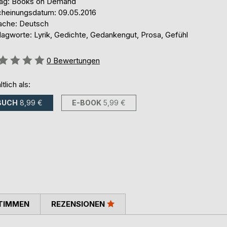
lag: Books on Demand
cheinungsdatum: 09.05.2016
ache: Deutsch
lagworte: Lyrik, Gedichte, Gedankengut, Prosa, Gefühl
ertung::
0
Bewertungen
ltlich als:
BUCH
8,99 €
E-BOOK
5,99 €
TIMMEN
REZENSIONEN