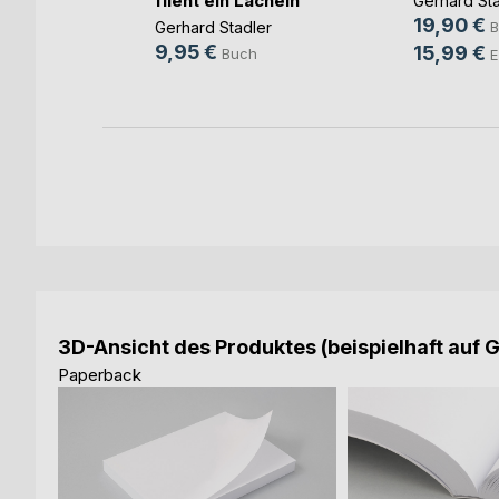
flieht ein Lächeln
Gerhard Sta
ann
19,90 €
B
Gerhard Stadler
h
9,95 €
15,99 €
Buch
E
3D-Ansicht des Produktes (beispielhaft auf 
Paperback