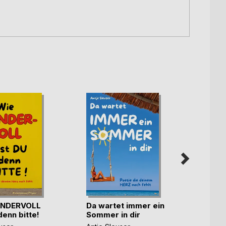
NDERVOLL
Da wartet immer ein
denn bitte!
Sommer in dir
Schil