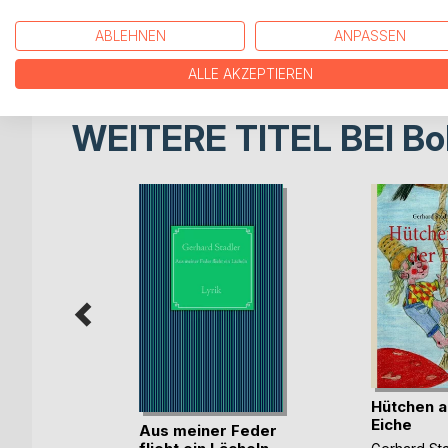
ich bin ein Mensch mit vielen Fehlern,
ABLEHNEN
ANPASSEN
doch bin ich einfach, wie ich bin.
ALLE AKZEPTIEREN
WEITERE TITEL BEI
Bo
Hütchen a
Eiche
Aus meiner Feder