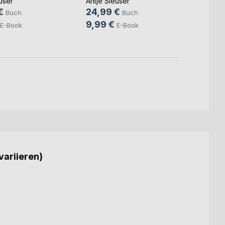
user
Antje Sleuser
Grazia
€
24,99 €
Buch
Buch
12,9
9,99 €
E-Book
E-Book
4,99
variieren)