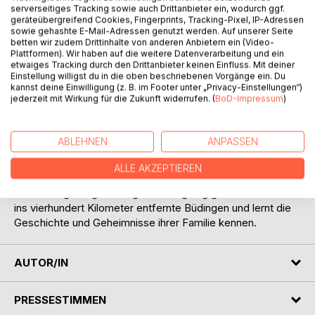
Titel bewerten
serverseitiges Tracking sowie auch Drittanbieter ein, wodurch ggf.
geräteübergreifend Cookies, Fingerprints, Tracking-Pixel, IP-Adressen
sowie gehashte E-Mail-Adressen genutzt werden. Auf unserer Seite
betten wir zudem Drittinhalte von anderen Anbietern ein (Video-
Plattformen). Wir haben auf die weitere Datenverarbeitung und ein
etwaiges Tracking durch den Drittanbieter keinen Einfluss. Mit deiner
Einstellung willigst du in die oben beschriebenen Vorgänge ein. Du
kannst deine Einwilligung (z. B. im Footer unter „Privacy-Einstellungen“)
jederzeit mit Wirkung für die Zukunft widerrufen. (
BoD-Impressum
)
BESCHREIBUNG
ABLEHNEN
ANPASSEN
Sonja lebt zufrieden in Leipzig. Eines Tages erhält sie von
einer angeblichen Cousine eine Einladung zu einem großen
ALLE AKZEPTIEREN
Familientreffen, obwohl ihre Eltern keine Geschwister
hatten. Ungläubig und zugleich neugierig geworden reist sie
ins vierhundert Kilometer entfernte Büdingen und lernt die
Geschichte und Geheimnisse ihrer Familie kennen.
AUTOR/IN
PRESSESTIMMEN