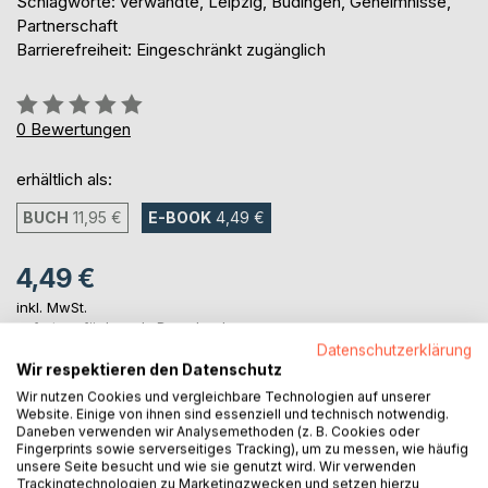
Schlagworte: verwandte, Leipzig, Büdingen, Geheimnisse,
Partnerschaft
Barrierefreiheit: Eingeschränkt zugänglich
Bewertung::
0%
0
Bewertungen
erhältlich als:
BUCH
11,95 €
E-BOOK
4,49 €
4,49 €
inkl. MwSt.
sofort verfügbar als Download
Datenschutzerklärung
Wir respektieren den Datenschutz
Wir nutzen Cookies und vergleichbare Technologien auf unserer
IN DEN WARENKORB
Website. Einige von ihnen sind essenziell und technisch notwendig.
Daneben verwenden wir Analysemethoden (z. B. Cookies oder
Fingerprints sowie serverseitiges Tracking), um zu messen, wie häufig
Auf die Merkliste
unsere Seite besucht und wie sie genutzt wird. Wir verwenden
Trackingtechnologien zu Marketingzwecken und setzen hierzu