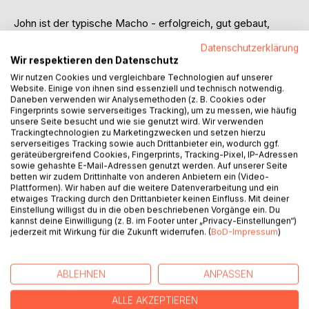
John ist der typische Macho - erfolgreich, gut gebaut,
schläft mit etlichen, willigen Frauen. Doch insgeheim sehnt
Datenschutzerklärung
er sich nach etwas anderem, etwas, bei dem er sich ganz
Wir respektieren den Datenschutz
und gar fallen lassen kann. Als er die kühle Rebecca
Wir nutzen Cookies und vergleichbare Technologien auf unserer
kennenlernt, taucht er ein in eine neue Welt voll Schmerz,
Website. Einige von ihnen sind essenziell und technisch notwendig.
Unterwerfung und Sehnsucht.
Daneben verwenden wir Analysemethoden (z. B. Cookies oder
Aber diese neu entdeckte Seite will er nicht wahr haben.
Fingerprints sowie serverseitiges Tracking), um zu messen, wie häufig
unsere Seite besucht und wie sie genutzt wird. Wir verwenden
Schafft er es, über dem Denken der Gesellschaft zu stehen
Trackingtechnologien zu Marketingzwecken und setzen hierzu
und seine Fetische auszuleben?
serverseitiges Tracking sowie auch Drittanbieter ein, wodurch ggf.
geräteübergreifend Cookies, Fingerprints, Tracking-Pixel, IP-Adressen
sowie gehashte E-Mail-Adressen genutzt werden. Auf unserer Seite
Diese Geschichte ist die erste von Little Big Sub. In
betten wir zudem Drittinhalte von anderen Anbietern ein (Video-
detaillierten Geschichten verarbeitet er mit lebhaften und
Plattformen). Wir haben auf die weitere Datenverarbeitung und ein
realistischen Charakteren seine Erlebnisse als
etwaiges Tracking durch den Drittanbieter keinen Einfluss. Mit deiner
Einstellung willigst du in die oben beschriebenen Vorgänge ein. Du
unterwürfiger Mann.
kannst deine Einwilligung (z. B. im Footer unter „Privacy-Einstellungen“)
jederzeit mit Wirkung für die Zukunft widerrufen. (
BoD-Impressum
)
Für alle mit schmutzigen Geheimnissen.
Enthält: Strapon, Sklavenausbildung, Hausdienst,
ABLEHNEN
ANPASSEN
körperliche Bestrafung, Keuschheit, Ohrfeigen,
Fußanbetung, Fesseln
ALLE AKZEPTIEREN