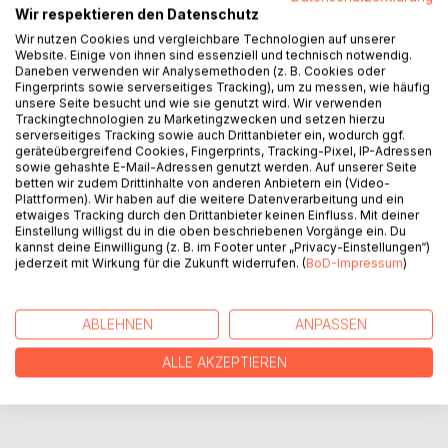
BESCHREIBUNG
Wir respektieren den Datenschutz
Wir nutzen Cookies und vergleichbare Technologien auf unserer
Website. Einige von ihnen sind essenziell und technisch notwendig.
In den letzten 3 Monaten hat Sex eine ganz andere
Daneben verwenden wir Analysemethoden (z. B. Cookies oder
Bedeutung bzw.
Fingerprints sowie serverseitiges Tracking), um zu messen, wie häufig
unsere Seite besucht und wie sie genutzt wird. Wir verwenden
ein ganz anderen Stellenwert bei mir bekommen.
Trackingtechnologien zu Marketingzwecken und setzen hierzu
Ich finde es echt geil von so jungen Männern
serverseitiges Tracking sowie auch Drittanbieter ein, wodurch ggf.
angeschrieben zu
geräteübergreifend Cookies, Fingerprints, Tracking-Pixel, IP-Adressen
sowie gehashte E-Mail-Adressen genutzt werden. Auf unserer Seite
werden sie sind gerade mal 27 Jahre, könnten meine
betten wir zudem Drittinhalte von anderen Anbietern ein (Video-
Söhne sein.
Plattformen). Wir haben auf die weitere Datenverarbeitung und ein
etwaiges Tracking durch den Drittanbieter keinen Einfluss. Mit deiner
Einstellung willigst du in die oben beschriebenen Vorgänge ein. Du
AUTOR/IN
kannst deine Einwilligung (z. B. im Footer unter „Privacy-Einstellungen“)
jederzeit mit Wirkung für die Zukunft widerrufen. (
BoD-Impressum
)
PRESSESTIMMEN
ABLEHNEN
ANPASSEN
REZENSIONEN
ALLE AKZEPTIEREN