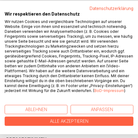
Datenschutzerklärung
Wir respektieren den Datenschutz
Der Elmshorner Autor und Vater von vier Töchtern ist über
sechzig Jahre mit seiner Frau Eva verheiratet. Er blickt
Wir nutzen Cookies und vergleichbare Technologien auf unserer
Website. Einige von ihnen sind essenziell und technisch notwendig.
zurück auf gemeinsame Lebensabschnitte und nimmt die
Daneben verwenden wir Analysemethoden (z. B. Cookies oder
politischen und gesellschaftlichen Verhältnisse aus seinem
Fingerprints sowie serverseitiges Tracking), um zu messen, wie häufig
eigenen Erleben durchaus kritisch in den Blick. Zu seinen
unsere Seite besucht und wie sie genutzt wird. Wir verwenden
Trackingtechnologien zu Marketingzwecken und setzen hierzu
Erinnerungen gehören auch die Menschen seines
serverseitiges Tracking sowie auch Drittanbieter ein, wodurch ggf.
Umkreises. In kleinen sympathischen Skizzen weiß er ihr
geräteübergreifend Cookies, Fingerprints, Tracking-Pixel, IP-Adressen
Bild einzufangen.
sowie gehashte E-Mail-Adressen genutzt werden. Auf unserer Seite
betten wir zudem Drittinhalte von anderen Anbietern ein (Video-
In der Summe aller Betrachtungen und Erinnerungen
Plattformen). Wir haben auf die weitere Datenverarbeitung und ein
entsteht ein Bild seines Weges durch ein Jahrhundert
etwaiges Tracking durch den Drittanbieter keinen Einfluss. Mit deiner
Deutschland, von den 20er Jahren des letzten
Einstellung willigst du in die oben beschriebenen Vorgänge ein. Du
Jahrhunderts, über die Nachkriegszeit und die Jahrzehnte
kannst deine Einwilligung (z. B. im Footer unter „Privacy-Einstellungen“)
jederzeit mit Wirkung für die Zukunft widerrufen. (
BoD-Impressum
)
des Aufbaus in den Wohlstand bis zu unserer Gegenwart im
neuen Jahrtausend mit ihren rapiden gesellschaftlichen
Veränderungen in der global gewordenen Welt.
ABLEHNEN
ANPASSEN
ALLE AKZEPTIEREN
AUTOR/IN