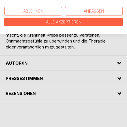
ganzheitlichen Krebstherapie auf - von der Ernährung, dem
Einsatz von Heilpflanzen und Vitalstoffen, von alternativen
ABLEHNEN
ANPASSEN
Blutuntersuchungen bis hin zur Herstellung des mentalen
ALLE AKZEPTIEREN
Gleichgewichts.
Ein Buch, das Betroffenen wie auch Angehörigen Mut
macht, die Krankheit Krebs besser zu verstehen,
Ohnmachtsgefühle zu überwinden und die Therapie
eigenverantwortlich mitzugestalten.
AUTOR/IN
PRESSESTIMMEN
REZENSIONEN