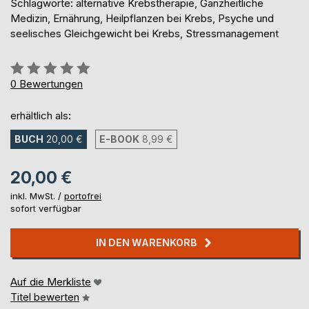
Schlagworte: alternative Krebstherapie, Ganzheitliche
Medizin, Ernährung, Heilpflanzen bei Krebs, Psyche und
seelisches Gleichgewicht bei Krebs, Stressmanagement
Bewertung::
0%
0
Bewertungen
erhältlich als:
BUCH
20,00 €
E-BOOK
8,99 €
20,00 €
inkl. MwSt. /
portofrei
sofort verfügbar
IN DEN WARENKORB
Auf die Merkliste
Titel bewerten