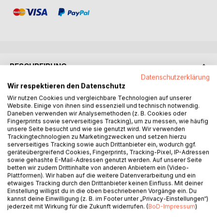
BESCHREIBUNG
Datenschutzerklärung
Wir respektieren den Datenschutz
Plädoyer für eine ganzheitliche Medizin
Wir nutzen Cookies und vergleichbare Technologien auf unserer
Die Diagnose Krebs war ein Schock, der das ganze Leben
Website. Einige von ihnen sind essenziell und technisch notwendig.
auf den Kopf stellte - dennoch war es ein Neubeginn, so
Daneben verwenden wir Analysemethoden (z. B. Cookies oder
Fingerprints sowie serverseitiges Tracking), um zu messen, wie häufig
Heike Schories in der bewegenden Erzählung ihrer eigenen
unsere Seite besucht und wie sie genutzt wird. Wir verwenden
Krebserkrankung. Konfrontiert mit einer seelenlosen
Trackingtechnologien zu Marketingzwecken und setzen hierzu
Schulmedizin sucht sie ihren ganz individuellen Weg der
serverseitiges Tracking sowie auch Drittanbieter ein, wodurch ggf.
geräteübergreifend Cookies, Fingerprints, Tracking-Pixel, IP-Adressen
Behandlung, jenseits von Chemotherapie und Bestrahlung.
sowie gehashte E-Mail-Adressen genutzt werden. Auf unserer Seite
Neben ihrer persönlichen Geschichte mit all ihren Höhen
betten wir zudem Drittinhalte von anderen Anbietern ein (Video-
und Tiefen gibt die Autorin viele wichtige
Plattformen). Wir haben auf die weitere Datenverarbeitung und ein
etwaiges Tracking durch den Drittanbieter keinen Einfluss. Mit deiner
Hintergrundinformationen über die Krankheit Krebs, die
Einstellung willigst du in die oben beschriebenen Vorgänge ein. Du
Rolle des Immunsystems und die Bedeutung der Psyche in
kannst deine Einwilligung (z. B. im Footer unter „Privacy-Einstellungen“)
der Behandlung.
jederzeit mit Wirkung für die Zukunft widerrufen. (
BoD-Impressum
)
Sehr praxisnah zeigt sie viele Möglichkeiten der