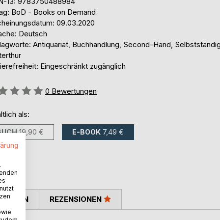
N-13: 9783750488984
lag: BoD - Books on Demand
cheinungsdatum: 09.03.2020
ache: Deutsch
lagworte: Antiquariat, Buchhandlung, Second-Hand, Selbstständig
terthur
ierefreiheit: Eingeschränkt zugänglich
ertung::
0
Bewertungen
ltlich als:
BUCH
19,90 €
E-BOOK
7,49 €
lärung
.
wenden
es
nutzt
tzen
TIMMEN
REZENSIONEN
owie
 zudem