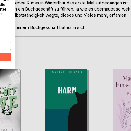
s Rahel-Medea Ruoss in Winterthur das erste Mal aufgegangen ist.
 die
g ist, um ein Buchgeschäft zu führen, ja wie es überhaupt so weit
eter
nen
 die Selbstständigkeit wagte, dieses und Vieles mehr, erfahren
eben in einem Buchgeschäft hat es in sich.
D