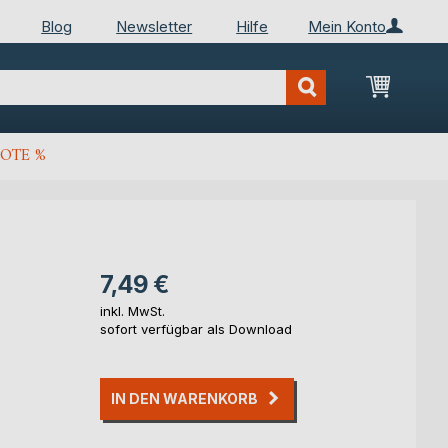
Blog
Newsletter
Hilfe
Mein Konto
Mein Wa
OTE %
7,49 €
inkl. MwSt.
sofort verfügbar als Download
IN DEN WARENKORB