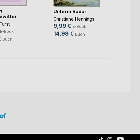
m
Hinte
Unterm Radar
ewitter
liegt
Christiane Hennings
Fürst
Marc St
9,99 €
E-Book
4,99
E-Book
14,99 €
Buch
€
14,9
Buch