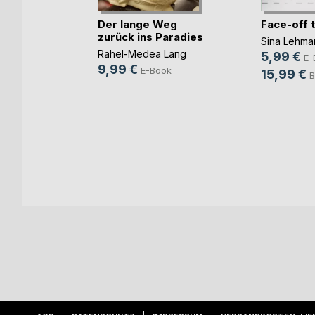
rbrennst
Der lange Weg
Face-off 
zurück ins Paradies
Sina Lehma
Rahel-Medea Lang
5,99 €
ok
E-
9,99 €
E-Book
15,99 €
h
B