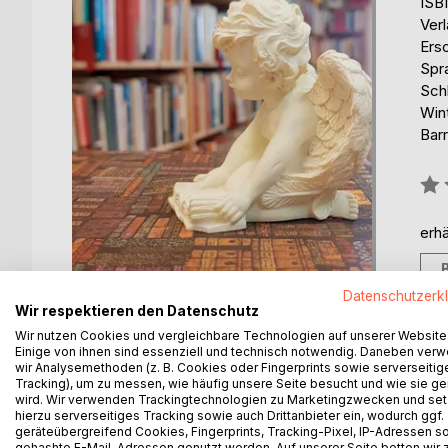
ISB
Ver
Ers
Spr
Sch
Win
Barr
Bew
0%
erhä
Datenschutzerk
Wir respektieren den Datenschutz
Wir nutzen Cookies und vergleichbare Technologien auf unserer Website
Einige von ihnen sind essenziell und technisch notwendig. Daneben ver
wir Analysemethoden (z. B. Cookies oder Fingerprints sowie serverseitig
Tracking), um zu messen, wie häufig unsere Seite besucht und wie sie ge
wird. Wir verwenden Trackingtechnologien zu Marketingzwecken und se
BESCHREIBUNG
AUTOR/IN
PRESSES
hierzu serverseitiges Tracking sowie auch Drittanbieter ein, wodurch ggf.
geräteübergreifend Cookies, Fingerprints, Tracking-Pixel, IP-Adressen s
gehashte E-Mail-Adressen genutzt werden. Auf unserer Seite betten wir