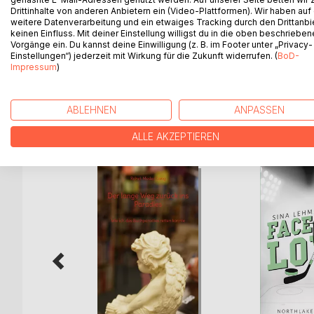
10 Jahre ist es her, seit die Tür des Buchparadie
Drittinhalte von anderen Anbietern ein (Video-Plattformen). Wir haben auf
Was in diesen zehn Jahren alles geschah, was nöti
weitere Datenverarbeitung und ein etwaiges Tracking durch den Drittanbi
keinen Einfluss. Mit deiner Einstellung willigst du in die oben beschriebe
kam, dass Rahel-Medea Lang sich mit 27 Jahren in
Vorgänge ein. Du kannst deine Einwilligung (z. B. im Footer unter „Privacy-
Sie in diesem Buch.
Einstellungen“) jederzeit mit Wirkung für die Zukunft widerrufen. (
BoD-
Ob Amüsantes, Trauriges oder Ergreifendes, das L
Impressum
)
ABLEHNEN
ANPASSEN
WEITERE TITEL BEI
Bo
ALLE AKZEPTIEREN