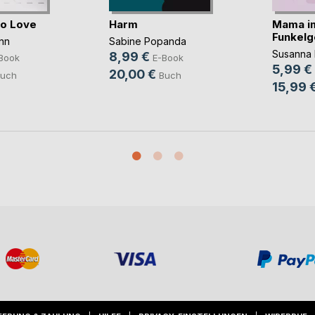
to Love
Harm
Mama i
Funkelg
nn
Sabine Popanda
Susanna 
8,99 €
Book
E-Book
5,99 €
20,00 €
uch
Buch
15,99 