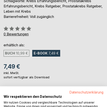
Schlagworte: Krebs Erfahrungsbericht, Prostatakrebs
Erfahrungsbericht, Krebs Ratgeber, Prostatakrebs Ratgeber,
Leben mit Krebs
Barrierefreiheit: Voll zugänglich
Bewertung::
0%
0
Bewertungen
erhältlich als:
BUCH
10,99 €
E-BOOK
7,49 €
7,49 €
inkl. MwSt.
sofort verfügbar als Download
Datenschutzerklärung
IN DEN WARENKORB
Wir respektieren den Datenschutz
Wir nutzen Cookies und vergleichbare Technologien auf unserer
Website. Einige von ihnen sind essenziell und technisch notwendig.