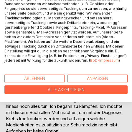
Auf die Merkliste
Daneben verwenden wir Analysemethoden (z. B. Cookies oder
Titel bewerten
Fingerprints sowie serverseitiges Tracking), um zu messen, wie häufig
unsere Seite besucht und wie sie genutzt wird. Wir verwenden
Trackingtechnologien zu Marketingzwecken und setzen hierzu
serverseitiges Tracking sowie auch Drittanbieter ein, wodurch ggf.
geräteübergreifend Cookies, Fingerprints, Tracking-Pixel, IP-Adressen
sowie gehashte E-Mail-Adressen genutzt werden. Auf unserer Seite
betten wir zudem Drittinhalte von anderen Anbietern ein (Video-
Plattformen). Wir haben auf die weitere Datenverarbeitung und ein
etwaiges Tracking durch den Drittanbieter keinen Einfluss. Mit deiner
Einstellung willigst du in die oben beschriebenen Vorgänge ein. Du
BESCHREIBUNG
kannst deine Einwilligung (z. B. im Footer unter „Privacy-Einstellungen“)
jederzeit mit Wirkung für die Zukunft widerrufen. (
BoD-Impressum
)
2023 erkrankte ich an Prostatakrebs. Von jetzt auf gleich
brach förmlich eine Welt zusammen. Nach anfänglichem
ABLEHNEN
ANPASSEN
Schock, begann ich mir Gedanken zu machen, wie es
weitergeht. Schnell war für mich klar. Ich möchte nicht
ALLE AKZEPTIEREN
ausschließlich auf die Schulmedizin verlassen. So habe ich
mich nach allen Seiten hin erkundigt, was kann ich darüber
hinaus noch alles tun. Ich begann zu kämpfen. Ich möchte
mit diesem Buch allen Mut machen, die mit der Diagnose
Krebs konfrontiert werden und aufzeigen welche
Möglichkeiten es zusätzlich zur Schulmedizin noch gibt.
Aufgeben ist keine Option!