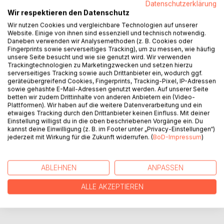
BESCHREIBUNG
Datenschutzerklärung
Wir respektieren den Datenschutz
Wir nutzen Cookies und vergleichbare Technologien auf unserer
Der Autor beschreibt eine Dorfidylle in den 50-ern aus der
Website. Einige von ihnen sind essenziell und technisch notwendig.
Daneben verwenden wir Analysemethoden (z. B. Cookies oder
Sicht eines heranwachsenden Jugendlichen mit vielen
Fingerprints sowie serverseitiges Tracking), um zu messen, wie häufig
Bildern ais Privatbesitz.
unsere Seite besucht und wie sie genutzt wird. Wir verwenden
Er schildert das Dorfleben, beschreibt verschiedene
Trackingtechnologien zu Marketingzwecken und setzen hierzu
serverseitiges Tracking sowie auch Drittanbieter ein, wodurch ggf.
Personen und erzählt von wilden Abenteuern, die es zu
geräteübergreifend Cookies, Fingerprints, Tracking-Pixel, IP-Adressen
bestehen galt.
sowie gehashte E-Mail-Adressen genutzt werden. Auf unserer Seite
Es ist eine Reminiszenz an die Vergangenheit, verfasst mit
betten wir zudem Drittinhalte von anderen Anbietern ein (Video-
viel Schmunzeln und auch ein wenig Wehmut.
Plattformen). Wir haben auf die weitere Datenverarbeitung und ein
etwaiges Tracking durch den Drittanbieter keinen Einfluss. Mit deiner
Einstellung willigst du in die oben beschriebenen Vorgänge ein. Du
kannst deine Einwilligung (z. B. im Footer unter „Privacy-Einstellungen“)
AUTOR/IN
jederzeit mit Wirkung für die Zukunft widerrufen. (
BoD-Impressum
)
PRESSESTIMMEN
ABLEHNEN
ANPASSEN
ALLE AKZEPTIEREN
REZENSIONEN