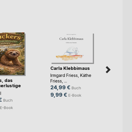
Carla Klebbimaus
Kimmi
Irmgard Friess
,
Käthe
Günth
s, das
Friess
, ...
19,9
erlustige
24,99 €
Buch
8,99
l
9,99 €
E-Book
€
Buch
E-Book