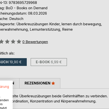
N-13: 9783695729968
lag: BoD - Books on Demand
cheinungsdatum: 08.03.2026
ache: Deutsch
lagworte: Überkreuzübungen Kinder, lernen durch bewegung,
perwahrnehmung, Lernunterstützung, Reime
ertung::
0
Bewertungen
ltlich als:
BUCH
19,90 €
E-BOOK
6,99 €
TIMMEN
REZENSIONEN
lärung
ch gezielte Überkreuzübungen beide Gehirnhälften zu verbinden.
.
wenden
rn Koordination, Konzentration und Körperwahrnehmung.
es
nutzt