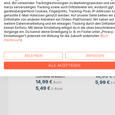
wird. Wir verwenden Trackingtechnologien zu Marketingzwecken und se
hierzu serverseitiges Tracking sowie auch Drittanbieter ein, wodurch ggf.
geräteübergreifend Cookies, Fingerprints, Tracking-Pixel, IP-Adressen s
WEITERE TITEL BEI
Bo
gehashte E-Mail-Adressen genutzt werden. Auf unserer Seite betten wir
Drittinhalte von anderen Anbietern ein (Video-Plattformen). Wir haben auf
weitere Datenverarbeitung und ein etwaiges Tracking durch den Drittanbi
keinen Einfluss. Mit deiner Einstellung willigst du in die oben beschriebe
Vorgänge ein. Du kannst deine Einwilligung (z. B. im Footer unter „Privacy-
Einstellungen“) jederzeit mit Wirkung für die Zukunft widerrufen. (
BoD-
Impressum
)
ABLEHNEN
ANPASSEN
Was wird 
der Raup
ALLE AKZEPTIEREN
Die Mutsteine
Papilio Ma
18,99 €
Cornelia Greulich
r
14,99 €
5,99 €
Buch
E-
5,49 €
E-Book
sson
h
ok