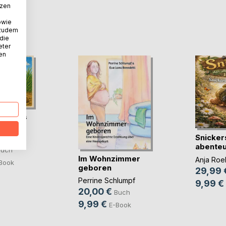
tzen
owie
D
 zudem
 die
eter
nen
nur aus
e?
Snicker
chaon
abenteu
Buch
Faultier
Im Wohnzimmer
Anja Roel
Book
geboren
29,99 
Perrine Schlumpf
9,99 €
20,00 €
Buch
9,99 €
E-Book