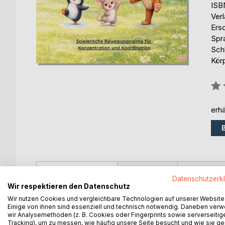
ISB
Ver
Ers
Spr
Sch
Kör
Bew
0%
erhä
BESCHREIBUNG
AUTOR/IN
PRESSES
Datenschutzerk
Wir respektieren den Datenschutz
Dieses Mitmachbuch unterstützt Kinder dabei, dur
Wir nutzen Cookies und vergleichbare Technologien auf unserer Website
Einige von ihnen sind essenziell und technisch notwendig. Daneben ver
Bewegung, Reime und kindgerechte Übungen förde
wir Analysemethoden (z. B. Cookies oder Fingerprints sowie serverseitig
Tracking), um zu messen, wie häufig unsere Seite besucht und wie sie ge