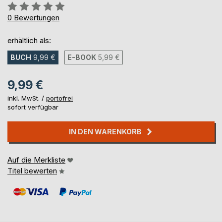
Bewertung::
0%
0
Bewertungen
erhältlich als:
BUCH
9,99 €
E-BOOK
5,99 €
9,99 €
inkl. MwSt. /
portofrei
sofort verfügbar
IN DEN WARENKORB
Auf die Merkliste
Titel bewerten