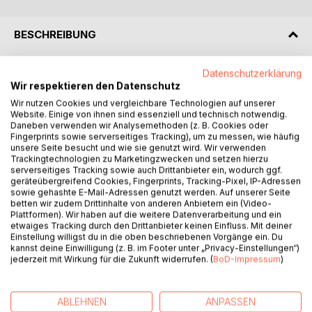
BESCHREIBUNG
Datenschutzerklärung
"Am Ende werden wir feststellen, dass alles endlich ist -
Wir respektieren den Datenschutz
nur eine Erinnerung daran, was wir daraus gemacht haben"
Eckhard hat keine Biografie geschrieben um Ruhm zu
Wir nutzen Cookies und vergleichbare Technologien auf unserer
Website. Einige von ihnen sind essenziell und technisch notwendig.
ernten. Er hat sie geschrieben um ein Stück von sich selbst
Daneben verwenden wir Analysemethoden (z. B. Cookies oder
zu bewahren.
Fingerprints sowie serverseitiges Tracking), um zu messen, wie häufig
Mit entwaffnender Ehrlichkeit erzählt er die Geschichte
unsere Seite besucht und wie sie genutzt wird. Wir verwenden
Trackingtechnologien zu Marketingzwecken und setzen hierzu
seines Lebens -eine Geschichte, die von ständigen
serverseitiges Tracking sowie auch Drittanbieter ein, wodurch ggf.
Auseinandersetzungen mit dem Schicksal geprägt waren.
geräteübergreifend Cookies, Fingerprints, Tracking-Pixel, IP-Adressen
Denn eines ist klar: Eckhard und sein Leben, sie waren
sowie gehashte E-Mail-Adressen genutzt werden. Auf unserer Seite
betten wir zudem Drittinhalte von anderen Anbietern ein (Video-
selten einer Meinung.
Plattformen). Wir haben auf die weitere Datenverarbeitung und ein
Von Kindheit an über das Handwerk als Schornsteinfeger,
etwaiges Tracking durch den Drittanbieter keinen Einfluss. Mit deiner
Umbrüche der deutschen Zeitgeschichte wie der Mauerfall
Einstellung willigst du in die oben beschriebenen Vorgänge ein. Du
kannst deine Einwilligung (z. B. im Footer unter „Privacy-Einstellungen“)
in Berlin bis hin zur Suche nach dem ganz anderen Leben in
jederzeit mit Wirkung für die Zukunft widerrufen. (
BoD-Impressum
)
anderen Ländern und einen mutigen Neuanfang in Vietnam
- dieser Weg war nie gradlinig.
Dieses Buch ist kein Denkmal für einen Helden, sondern
ABLEHNEN
ANPASSEN
eine ehrliche Begegnung mit dem echten Eckhard.