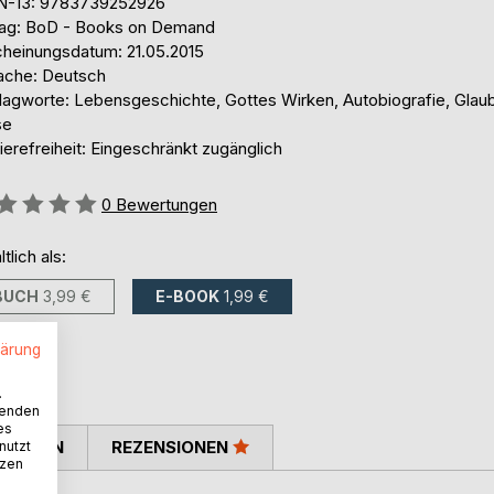
N-13: 9783739252926
lag: BoD - Books on Demand
cheinungsdatum: 21.05.2015
ache: Deutsch
lagworte: Lebensgeschichte, Gottes Wirken, Autobiografie, Glau
se
ierefreiheit: Eingeschränkt zugänglich
ertung::
0
Bewertungen
ltlich als:
BUCH
3,99 €
E-BOOK
1,99 €
lärung
.
wenden
es
TIMMEN
REZENSIONEN
nutzt
tzen