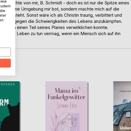
owie
schichte von mir, B. Schmidt - doch es ist nur die Spitze eines
 zudem
, was meine Umgebung mir bot, sondern machte mich auf die
 die
3,14 steht. Sonst wäre ich als Christin traurig, verbittert und
eter
nen
d Erfolg, gegen die Schwierigkeiten des Lebens anzukämpfen.
em Leben einen Teil seines Planes verwirklichen konnte.
it einem Leben zu tun vermag, wenn ein Mensch sich auf ihn
D