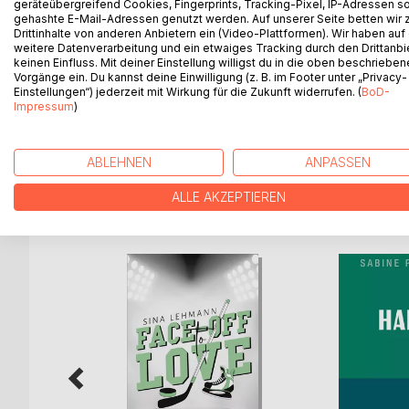
geräteübergreifend Cookies, Fingerprints, Tracking-Pixel, IP-Adressen s
Dieses Buch erzählt einen Auszug aus der Lebensge
gehashte E-Mail-Adressen genutzt werden. Auf unserer Seite betten wir
Eisberges. Ich gab mich nicht zufrieden mit dem
Drittinhalte von anderen Anbietern ein (Video-Plattformen). Wir haben auf
Suche nach mehr von Gott - wie es auch in Philipper 
weitere Datenverarbeitung und ein etwaiges Tracking durch den Drittanbi
keinen Einfluss. Mit deiner Einstellung willigst du in die oben beschriebe
unzufrieden geblieben. So gelang ich an Kraft un
Vorgänge ein. Du kannst deine Einwilligung (z. B. im Footer unter „Privacy-
Gott hat die Fülle, und ich hoffe, dass ER in mein
Einstellungen“) jederzeit mit Wirkung für die Zukunft widerrufen. (
BoD-
Meine Geschichte soll zeigen, was Gottes Kraft m
Impressum
)
einlässt.
ABLEHNEN
ANPASSEN
ALLE AKZEPTIEREN
WEITERE TITEL BEI
Bo