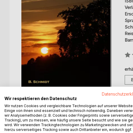
ISB
Ver
Ers
Spr
Sch
Rei
Barr
Bew
0%
erhä
Datenschutzerk
Wir respektieren den Datenschutz
Wir nutzen Cookies und vergleichbare Technologien auf unserer Website
Einige von ihnen sind essenziell und technisch notwendig. Daneben ver
wir Analysemethoden (z. B. Cookies oder Fingerprints sowie serverseitig
BESCHREIBUNG
AUTOR/IN
PRESSES
Tracking), um zu messen, wie häufig unsere Seite besucht und wie sie ge
wird. Wir verwenden Trackingtechnologien zu Marketingzwecken und se
hierzu serverseitiges Tracking sowie auch Drittanbieter ein, wodurch ggf.