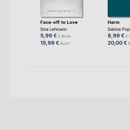
mme im
Face-off to Love
Harm
Sina Lehmann
Sabine Po
ok
5,99 €
8,99 €
E-Book
E-
h
15,99 €
20,00 €
Buch