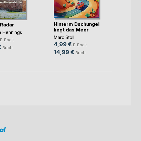
Hinterm Dschungel
Die ka
 Radar
liegt das Meer
Benjam
ne Hennings
Marc Stoll
7,99
E-Book
4,99 €
E-Book
10,9
€
Buch
14,99 €
Buch