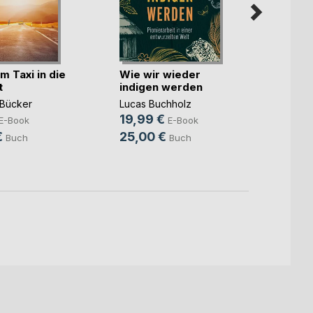
m Taxi in die
Wie wir wieder
Die v
t
indigen werden
Dynam
Subt
Bücker
Lucas Buchholz
Detlef
19,99 €
14,9
E-Book
E-Book
€
25,00 €
24,9
Buch
Buch