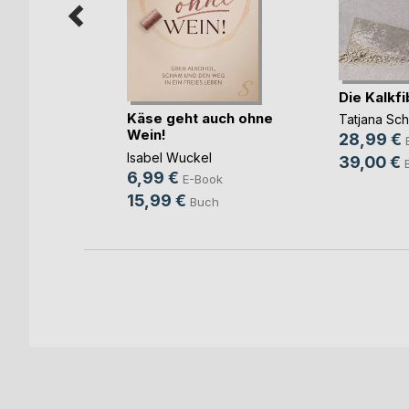
Die Kalkfi
Federn
Käse geht auch ohne
Tatjana Sc
Wein!
28,99 €
Isabel Wuckel
ook
39,00 €
6,99 €
E-Book
ch
15,99 €
Buch