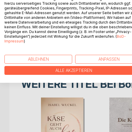
hierzu serverseitiges Tracking sowie auch Drittanbieter ein, wodurch ggf.
Gefühlen und Erlebnissen.
geräteübergreifend Cookies, Fingerprints, Tracking-Pixel, IP-Adressen s
gehashte E-Mail-Adressen genutzt werden. Auf unserer Seite betten wir
Drittinhalte von anderen Anbietern ein (Video-Plattformen). Wir haben auf
Es gibt genügend Ratgeber mit Tipps von sogenan
weitere Datenverarbeitung und ein etwaiges Tracking durch den Drittanbi
denen man ein schlechtes Gewissen bekommt, wei
keinen Einfluss. Mit deiner Einstellung willigst du in die oben beschriebe
mein Gesicht zeigt.
Vorgänge ein. Du kannst deine Einwilligung (z. B. im Footer unter „Privacy-
Einstellungen“) jederzeit mit Wirkung für die Zukunft widerrufen. (
BoD-
Dies ist kein Leitfaden “How to Do it Right”. Es i
Impressum
)
verschiedener Betroffenen. Dieses Buch beinhalte
Interviews. Es gibt kleine Einblicke hinter die Ku
Studenten in verschiedenen Lebenssituationen.
ABLEHNEN
ANPASSEN
ALLE AKZEPTIEREN
WEITERE TITEL BEI
Bo