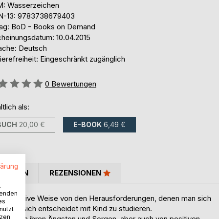
: Wasserzeichen
N-13: 9783738679403
lag: BoD - Books on Demand
cheinungsdatum: 10.04.2015
ache: Deutsch
ierefreiheit: Eingeschränkt zugänglich
ertung::
0
Bewertungen
ltlich als:
BUCH
20,00 €
E-BOOK
6,49 €
lärung
TIMMEN
REZENSIONEN
.
wenden
d informative Weise von den Herausforderungen, denen man sich
es
 man sich entscheidet mit Kind zu studieren.
nutzt
tzen
tinnen von ihren Ängsten und Sorgen, aber auch von positiven