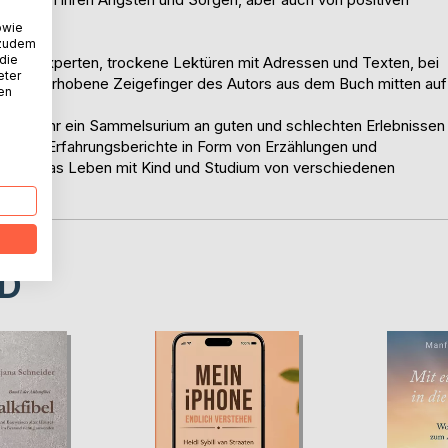
owie
 zudem
 die
nten Experten, trockene Lektüren mit Adressen und Texten, bei
eter
l der erhobene Zeigefinger des Autors aus dem Buch mitten auf
nen
st viel mehr ein Sammelsurium an guten und schlechten Erlebnissen
t viele Erfahrungsberichte in Form von Erzählungen und
llissen in das Leben mit Kind und Studium von verschiedenen
D