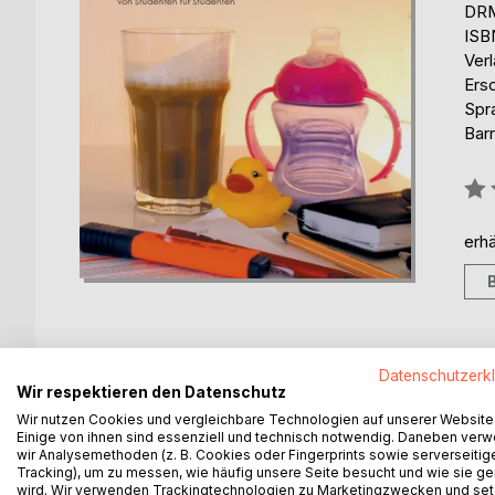
DRM
ISB
Ver
Ers
Spr
Barr
Bew
0%
erhä
Datenschutzerk
BESCHREIBUNG
AUTOR/IN
PRESSES
Wir respektieren den Datenschutz
Wir nutzen Cookies und vergleichbare Technologien auf unserer Website
Einige von ihnen sind essenziell und technisch notwendig. Daneben ver
"Mein Leben ohne Schlaf" erzählt auf lustige un
wir Analysemethoden (z. B. Cookies oder Fingerprints sowie serverseitig
stellen muss und Problemen, die aufkommen, wenn
Tracking), um zu messen, wie häufig unsere Seite besucht und wie sie ge
wird. Wir verwenden Trackingtechnologien zu Marketingzwecken und se
Hier berichten, auf 112 Seiten, viele junge Studen