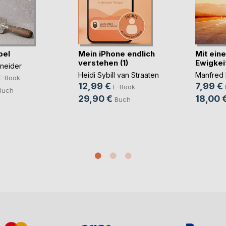
bel
Mein iPhone endlich
Mit eine
verstehen (1)
Ewigkei
hneider
Heidi Sybill van Straaten
Manfred 
E-Book
12,99 €
7,99 €
E-Book
Buch
29,90 €
18,00 
Buch