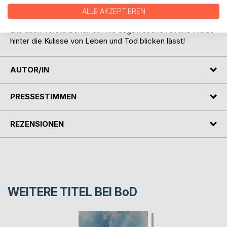
authentisch und glaubhaft durch das Medium Marija Keller.
ALLE AKZEPTIEREN
Ein revolutionäres Buch, weil es mit Hilfe von Lebenden
und auch Verstorbenen auf nie dagewesene Art und Weise
hinter die Kulisse von Leben und Tod blicken lässt!
AUTOR/IN
PRESSESTIMMEN
REZENSIONEN
WEITERE TITEL BEI
BoD