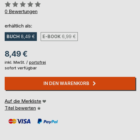
Bewertung::
0%
0
Bewertungen
erhältlich als:
BUCH
8,49 €
E-BOOK
6,99 €
8,49 €
inkl. MwSt. /
portofrei
sofort verfügbar
IN DEN WARENKORB
Auf die Merkliste
Titel bewerten