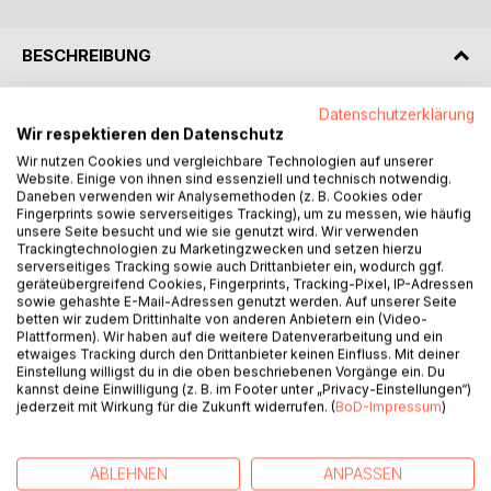
BESCHREIBUNG
Datenschutzerklärung
Jacques, ein französischer Dichter und Philosoph, der in
Wir respektieren den Datenschutz
jungen Jahren seinem kurzen aber turbulenten Leben ein
Wir nutzen Cookies und vergleichbare Technologien auf unserer
jähes Ende setzte, erzählt uns eindrücklich seine
Website. Einige von ihnen sind essenziell und technisch notwendig.
persönliche Geschichte und was dann nach seinem
Daneben verwenden wir Analysemethoden (z. B. Cookies oder
Selbstmord alles geschah.
Fingerprints sowie serverseitiges Tracking), um zu messen, wie häufig
unsere Seite besucht und wie sie genutzt wird. Wir verwenden
Als eine sogenannte unerlöste Seele hängte er sich nach
Trackingtechnologien zu Marketingzwecken und setzen hierzu
seinem äußerst tragischen Tod in das Körpersystem eines
serverseitiges Tracking sowie auch Drittanbieter ein, wodurch ggf.
heute lebenden Menschen und sorgte damit für allerlei
geräteübergreifend Cookies, Fingerprints, Tracking-Pixel, IP-Adressen
Unruhe. Ein häufiges Phänomen, das vielen weder bekannt
sowie gehashte E-Mail-Adressen genutzt werden. Auf unserer Seite
betten wir zudem Drittinhalte von anderen Anbietern ein (Video-
noch bewusst ist. Was diese beiden Personen miteinander
Plattformen). Wir haben auf die weitere Datenverarbeitung und ein
erlebt haben und heute noch erleben und welche Hilfe und
etwaiges Tracking durch den Drittanbieter keinen Einfluss. Mit deiner
Lösungen sie gefunden haben, erfahren Sie in diesem
Einstellung willigst du in die oben beschriebenen Vorgänge ein. Du
kannst deine Einwilligung (z. B. im Footer unter „Privacy-Einstellungen“)
packenden Buch.
jederzeit mit Wirkung für die Zukunft widerrufen. (
BoD-Impressum
)
Haben Sie sich denn nicht schon immer gefragt, was nach
dem Tod vor sich geht und welche energetischen
Zusammenhänge zwischen dem Diesseits und Jenseits
ABLEHNEN
ANPASSEN
bestehen? Der Selbstmörder Jacques erzählt es Ihnen,