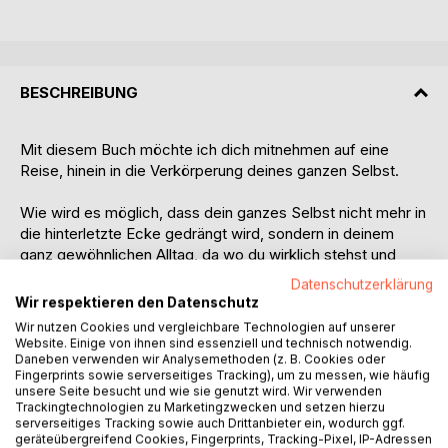
BESCHREIBUNG
Mit diesem Buch möchte ich dich mitnehmen auf eine
Reise, hinein in die Verkörperung deines ganzen Selbst.
Wie wird es möglich, dass dein ganzes Selbst nicht mehr in
die hinterletzte Ecke gedrängt wird, sondern in deinem
ganz gewöhnlichen Alltag, da wo du wirklich stehst und
dich bewegst, lebendig zum Vorschein kommt?
Datenschutzerklärung
Wir respektieren den Datenschutz
Unsere alltäglichen Haltungen könnnen entweder aus dem
Wir nutzen Cookies und vergleichbare Technologien auf unserer
ursprünglich reinen, lebendigen Feld geboren werden oder
Website. Einige von ihnen sind essenziell und technisch notwendig.
sie werden künstlich irritiert und abgelenkt. Künstlich
Daneben verwenden wir Analysemethoden (z. B. Cookies oder
Fingerprints sowie serverseitiges Tracking), um zu messen, wie häufig
irritierte Haltungen haben den Geschmack von leblosen
unsere Seite besucht und wie sie genutzt wird. Wir verwenden
Kopien, selbst wenn sie auf den ersten Blick echt
Trackingtechnologien zu Marketingzwecken und setzen hierzu
erscheinen.
serverseitiges Tracking sowie auch Drittanbieter ein, wodurch ggf.
geräteübergreifend Cookies, Fingerprints, Tracking-Pixel, IP-Adressen