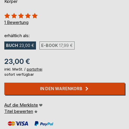
Körper
Bewertung::
100%
1
Bewertung
erhältlich als:
BUCH
23,00 €
E-BOOK
17,99 €
23,00 €
inkl. MwSt. /
portofrei
sofort verfügbar
IN DEN WARENKORB
Auf die Merkliste
Titel bewerten