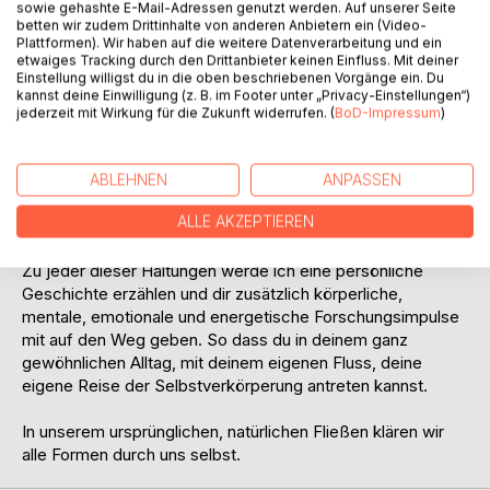
sowie gehashte E-Mail-Adressen genutzt werden. Auf unserer Seite
In diesem Buch möchte ich dir von Yoga und von meinem
betten wir zudem Drittinhalte von anderen Anbietern ein (Video-
eigenen Leben erzählen. Darüber wie ich selbst den
Plattformen). Wir haben auf die weitere Datenverarbeitung und ein
etwaiges Tracking durch den Drittanbieter keinen Einfluss. Mit deiner
Unterschied zwischen dem lebendigen Feld und den
Einstellung willigst du in die oben beschriebenen Vorgänge ein. Du
künstlichen Irritationen in meinem Alltag erlebe. Ich werde
kannst deine Einwilligung (z. B. im Footer unter „Privacy-Einstellungen“)
diesen Unterschied anhand von verschiedenen (Yoga-)
jederzeit mit Wirkung für die Zukunft widerrufen. (
BoD-Impressum
)
Haltungen deutlich machen, die wir alle auf die ein oder
andere Weise einnehmen:
Die Haltung des Kindes, die Haltung in und zur
ABLEHNEN
ANPASSEN
Existenzangst, die Haltung in und zur Krankheit, sowie die
ALLE AKZEPTIEREN
Haltung zur Sexualität, um nur einige zu nennen.
Zu jeder dieser Haltungen werde ich eine persönliche
Geschichte erzählen und dir zusätzlich körperliche,
mentale, emotionale und energetische Forschungsimpulse
mit auf den Weg geben. So dass du in deinem ganz
gewöhnlichen Alltag, mit deinem eigenen Fluss, deine
eigene Reise der Selbstverkörperung antreten kannst.
In unserem ursprünglichen, natürlichen Fließen klären wir
alle Formen durch uns selbst.