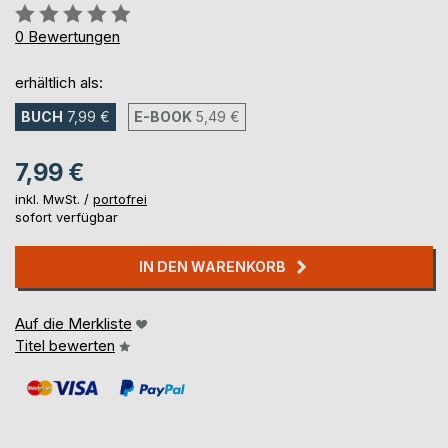
Bewertung::
0%
0
Bewertungen
erhältlich als:
BUCH
7,99 €
E-BOOK
5,49 €
7,99 €
inkl. MwSt. /
portofrei
sofort verfügbar
IN DEN WARENKORB
Auf die Merkliste
Titel bewerten