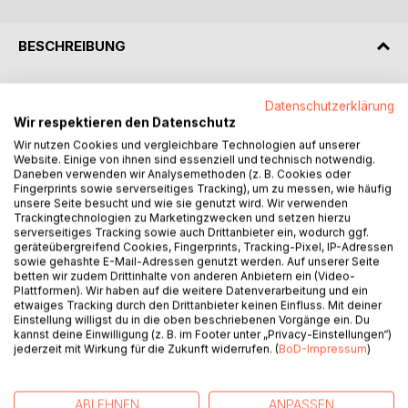
BESCHREIBUNG
Mein Koffer riecht nach Keksen,
Datenschutzerklärung
nach Keksen aus aller Welt,
Wir respektieren den Datenschutz
ich reise so gern in die Ferne
Wir nutzen Cookies und vergleichbare Technologien auf unserer
und bleibe dort, wo's mir gefällt.
Website. Einige von ihnen sind essenziell und technisch notwendig.
Daneben verwenden wir Analysemethoden (z. B. Cookies oder
Fingerprints sowie serverseitiges Tracking), um zu messen, wie häufig
Mein Koffer riecht nach Keksen,
unsere Seite besucht und wie sie genutzt wird. Wir verwenden
und komme ich wieder nach Haus,
Trackingtechnologien zu Marketingzwecken und setzen hierzu
dann nehm ich euch fest in die Arme
serverseitiges Tracking sowie auch Drittanbieter ein, wodurch ggf.
geräteübergreifend Cookies, Fingerprints, Tracking-Pixel, IP-Adressen
und pack meinen Koffer aus.
sowie gehashte E-Mail-Adressen genutzt werden. Auf unserer Seite
betten wir zudem Drittinhalte von anderen Anbietern ein (Video-
Plattformen). Wir haben auf die weitere Datenverarbeitung und ein
etwaiges Tracking durch den Drittanbieter keinen Einfluss. Mit deiner
Warum schwimmt der Grottenolm bis nach Stockholm?
Einstellung willigst du in die oben beschriebenen Vorgänge ein. Du
Wer hat den rosa Farbstift beleidigt?
kannst deine Einwilligung (z. B. im Footer unter „Privacy-Einstellungen“)
Und ist Weihnachten auch, wenn ich traurig bin?
jederzeit mit Wirkung für die Zukunft widerrufen. (
BoD-Impressum
)
74 Gedichte und Gedichtgeschichten
über die Dinge, die wir lieben,
ABLEHNEN
ANPASSEN