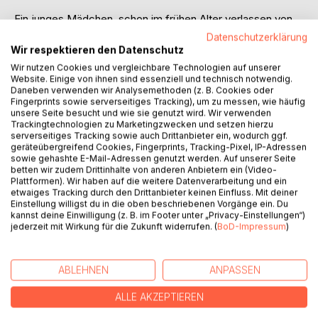
Ein junges Mädchen, schon im frühen Alter verlassen von
fast allem in ihrem Leben, ihren Erinnerungen und ihrer
Datenschutzerklärung
Familie.
Wir respektieren den Datenschutz
Sie hat all ihre Erinnerungen verloren und kann sie so
Wir nutzen Cookies und vergleichbare Technologien auf unserer
schnell auch nicht wieder zurück gewinnen.
Website. Einige von ihnen sind essenziell und technisch notwendig.
Daneben verwenden wir Analysemethoden (z. B. Cookies oder
Fingerprints sowie serverseitiges Tracking), um zu messen, wie häufig
Ihre Großtante Fiona versucht ihr unter die Arme zu greifen,
unsere Seite besucht und wie sie genutzt wird. Wir verwenden
in dem sie ihr alles so gut es geht versucht zu erklären. Das
Trackingtechnologien zu Marketingzwecken und setzen hierzu
serverseitiges Tracking sowie auch Drittanbieter ein, wodurch ggf.
junge Mädchen hat jedoch Schwierigkeiten zu erkennen,
geräteübergreifend Cookies, Fingerprints, Tracking-Pixel, IP-Adressen
ob es sich um die Wahrheit handelt. Entspricht es der
sowie gehashte E-Mail-Adressen genutzt werden. Auf unserer Seite
Realität oder steckt mehr dahinter als man Wahr haben
betten wir zudem Drittinhalte von anderen Anbietern ein (Video-
Plattformen). Wir haben auf die weitere Datenverarbeitung und ein
möchte? Sie gibt ihr bestes, doch wird sie das Geheimnis
etwaiges Tracking durch den Drittanbieter keinen Einfluss. Mit deiner
dahinter erfolgreich enthüllen können? Oder sollte sie es
Einstellung willigst du in die oben beschriebenen Vorgänge ein. Du
sein lassen?
kannst deine Einwilligung (z. B. im Footer unter „Privacy-Einstellungen“)
jederzeit mit Wirkung für die Zukunft widerrufen. (
BoD-Impressum
)
AUTOR/IN
ABLEHNEN
ANPASSEN
PRESSESTIMMEN
ALLE AKZEPTIEREN