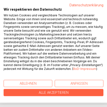
BESCHREIBUNG
Datenschutzerklärung
Wir respektieren den Datenschutz
Wir nutzen Cookies und vergleichbare Technologien auf unserer
… irgendwann ergab sich die Gelegenheit, einige meiner
Website. Einige von ihnen sind essenziell und technisch notwendig.
Daneben verwenden wir Analysemethoden (z. B. Cookies oder
Gedichte als Postkarte drucken zu lassen …
Fingerprints sowie serverseitiges Tracking), um zu messen, wie häufig
… & ich ergriff die Gelegenheit, natürlich …
unsere Seite besucht und wie sie genutzt wird. Wir verwenden
… bisher vielfach verschenkt und einzeln in die Welt
Trackingtechnologien zu Marketingzwecken und setzen hierzu
serverseitiges Tracking sowie auch Drittanbieter ein, wodurch ggf.
entlassen, sollen diese 'Postkarten-Texte' nun aber doch
geräteübergreifend Cookies, Fingerprints, Tracking-Pixel, IP-Adressen
noch einmal in einer Sammlung untrennbar vereint bleiben
sowie gehashte E-Mail-Adressen genutzt werden. Auf unserer Seite
dürfen …
betten wir zudem Drittinhalte von anderen Anbietern ein (Video-
' mein KARTENHAUS' …???
Plattformen). Wir haben auf die weitere Datenverarbeitung und ein
etwaiges Tracking durch den Drittanbieter keinen Einfluss. Mit deiner
… ja, schon damals durften die Postkarten mit einem
Einstellung willigst du in die oben beschriebenen Vorgänge ein. Du
eigenen leitenden Motiv erscheinen, das freundlicherweise
kannst deine Einwilligung (z. B. im Footer unter „Privacy-Einstellungen“)
von Martin Mäcker speziell für meine Lürick/Lyrik-Karten
jederzeit mit Wirkung für die Zukunft widerrufen. (
BoD-Impressum
)
erdacht und erschaffen wurde …
… & an dieser Stelle muss dieses schöne Motiv natürlich
ABLEHNEN
ANPASSEN
auch wieder Verwendung finden!!! …
ALLE AKZEPTIEREN
AUTOR/IN