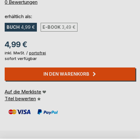
0%
0
Bewertungen
erhältlich als:
BUCH
4,99 €
E-BOOK
3,49 €
4,99 €
inkl. MwSt. /
portofrei
sofort verfügbar
IN DEN WARENKORB
Auf die Merkliste
Titel bewerten