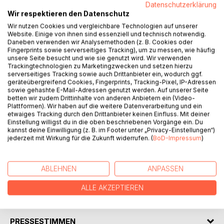
Datenschutzerklärung
Wir respektieren den Datenschutz
Lörrach 1940: Inmitten des Krieges versuchen zwei
Wir nutzen Cookies und vergleichbare Technologien auf unserer
Liebende, über die Schweizer Grenze zu fliehen, und
Website. Einige von ihnen sind essenziell und technisch notwendig.
verlieren sich dabei aus den Augen.
Daneben verwenden wir Analysemethoden (z. B. Cookies oder
Fingerprints sowie serverseitiges Tracking), um zu messen, wie häufig
unsere Seite besucht und wie sie genutzt wird. Wir verwenden
Heidelberg 2019: Die junge Reporterin Eva landet durch
Trackingtechnologien zu Marketingzwecken und setzen hierzu
Zufall auf der Geburtstagsfeier der hundertjährigen Grete.
serverseitiges Tracking sowie auch Drittanbieter ein, wodurch ggf.
Als die alte Dame beginnt, aus ihrem Leben zu erzählen,
geräteübergreifend Cookies, Fingerprints, Tracking-Pixel, IP-Adressen
sowie gehashte E-Mail-Adressen genutzt werden. Auf unserer Seite
sieht sich Eva im Nu in einer dramatischen
betten wir zudem Drittinhalte von anderen Anbietern ein (Video-
Liebesgeschichte gefangen, die mehr als ein halbes
Plattformen). Wir haben auf die weitere Datenverarbeitung und ein
Jahrhundert überdauert hat. Noch ahnt sie nicht, dass sie
etwaiges Tracking durch den Drittanbieter keinen Einfluss. Mit deiner
Einstellung willigst du in die oben beschriebenen Vorgänge ein. Du
bald selbst Teil dieser Geschichte werden wird.
kannst deine Einwilligung (z. B. im Footer unter „Privacy-Einstellungen“)
jederzeit mit Wirkung für die Zukunft widerrufen. (
BoD-Impressum
)
Ein Roman über ewige Liebe und das Überwinden von
Grenzen.
ABLEHNEN
ANPASSEN
ALLE AKZEPTIEREN
AUTOR/IN
PRESSESTIMMEN