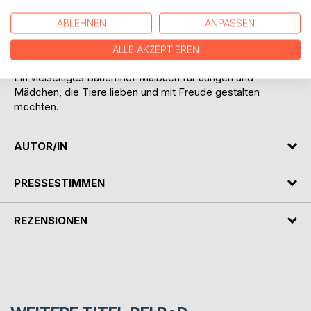
- Kindergartenkinder
- kreative Nachmittage zu Hause
ABLEHNEN
ANPASSEN
- ruhige Beschäftigung unterwegs
- Geschenkideen für kleine Tierfreunde
ALLE AKZEPTIEREN
Ein vielseitiges Bauernhof Malbuch für Jungen und
Mädchen, die Tiere lieben und mit Freude gestalten
möchten.
AUTOR/IN
PRESSESTIMMEN
REZENSIONEN