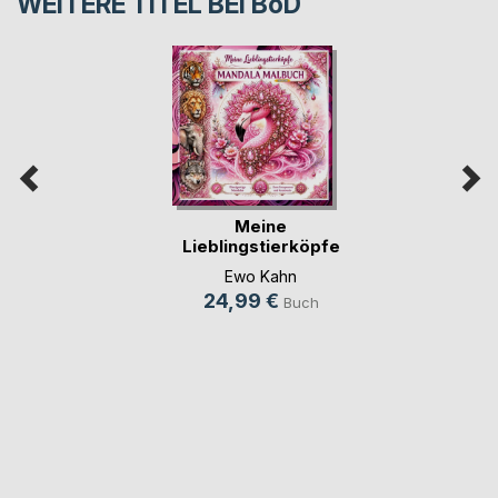
WEITERE TITEL BEI
BoD
Meine
Lieblingstierköpfe
Mandala M(...)
Ewo Kahn
24,99 €
Buch