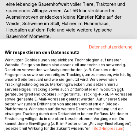
eine lebendige Bauernhofwelt voller Tiere, Traktoren und
spannender Alltagsszenen. Auf 56 klar strukturierten
Ausmalmotiven entdecken kleine Künstler Kühe auf der
Weide, Schweine im Stall, Hühner im Hühnerhaus,
Heuballen auf dem Feld und viele weitere typische
Bauernhof Momente.
Datenschutzerklärung
Alle Motive wurden speziell für Kinder ab 3 Jahren
Wir respektieren den Datenschutz
entwickelt:
Wir nutzen Cookies und vergleichbare Technologien auf unserer
- Extra dicke Linien für sicheres Ausmalen
Website. Einige von ihnen sind essenziell und technisch notwendig.
- Große, einfache Flächen ohne überladene Details
Daneben verwenden wir Analysemethoden (z. B. Cookies oder
- Einseitiger Druck kein Durchdrücken der Farben
Fingerprints sowie serverseitiges Tracking), um zu messen, wie häufig
unsere Seite besucht und wie sie genutzt wird. Wir verwenden
- Ruhige, übersichtliche Gestaltung
Trackingtechnologien zu Marketingzwecken und setzen hierzu
- Klare Szenen aus dem Bauernhof-Alltag
serverseitiges Tracking sowie auch Drittanbieter ein, wodurch ggf.
geräteübergreifend Cookies, Fingerprints, Tracking-Pixel, IP-Adressen
sowie gehashte E-Mail-Adressen genutzt werden. Auf unserer Seite
Das Malbuch fördert spielerisch Konzentration, Feinmotorik
betten wir zudem Drittinhalte von anderen Anbietern ein (Video-
und Kreativität. Die kindgerechten Illustrationen sorgen für
Plattformen). Wir haben auf die weitere Datenverarbeitung und ein
schnelle Erfolgserlebnisse und machen das Ausmalen zu
etwaiges Tracking durch den Drittanbieter keinen Einfluss. Mit deiner
Einstellung willigst du in die oben beschriebenen Vorgänge ein. Du
einem entspannten Erlebnis.
kannst deine Einwilligung (z. B. im Footer unter „Privacy-Einstellungen“)
jederzeit mit Wirkung für die Zukunft widerrufen. (
BoD-Impressum
)
Ideal für: