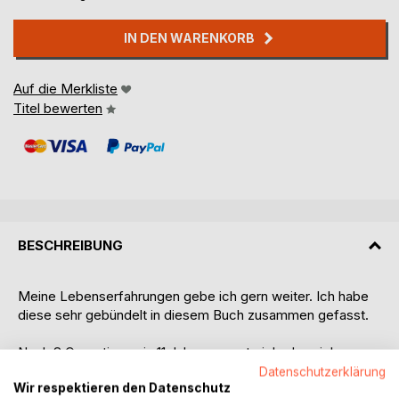
IN DEN WARENKORB
Auf die Merkliste
Titel bewerten
BESCHREIBUNG
Meine Lebenserfahrungen gebe ich gern weiter. Ich habe
diese sehr gebündelt in diesem Buch zusammen gefasst.
Nach 8 Operationen in 11 Jahren wusste ich, dass ich so
nicht weiter leben konnte. Die nächste Operation würde ich
Datenschutzerklärung
Wir respektieren den Datenschutz
mit Sicherheit nicht überleben. also habe ich mein Leben