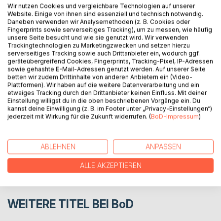
umgekrempelt und neu geordnet und gestaltet. Viele kleine
Wir nutzen Cookies und vergleichbare Technologien auf unserer
Website. Einige von ihnen sind essenziell und technisch notwendig.
Details wurden zu einem neuen Lebensinhalt. Ich habe
Daneben verwenden wir Analysemethoden (z. B. Cookies oder
folgendes erkannt: Wenn wir gegen universelle (göttliche)
Fingerprints sowie serverseitiges Tracking), um zu messen, wie häufig
Gesetze verstoßen, aktivieren wir in uns einen
unsere Seite besucht und wie sie genutzt wird. Wir verwenden
Trackingtechnologien zu Marketingzwecken und setzen hierzu
Selbstzerstörungsmechanismus, der sich dann in Form von
serverseitiges Tracking sowie auch Drittanbieter ein, wodurch ggf.
Krankheiten oder gar dem Tod offenbart...
geräteübergreifend Cookies, Fingerprints, Tracking-Pixel, IP-Adressen
sowie gehashte E-Mail-Adressen genutzt werden. Auf unserer Seite
betten wir zudem Drittinhalte von anderen Anbietern ein (Video-
AUTOR/IN
Plattformen). Wir haben auf die weitere Datenverarbeitung und ein
etwaiges Tracking durch den Drittanbieter keinen Einfluss. Mit deiner
Einstellung willigst du in die oben beschriebenen Vorgänge ein. Du
kannst deine Einwilligung (z. B. im Footer unter „Privacy-Einstellungen“)
PRESSESTIMMEN
jederzeit mit Wirkung für die Zukunft widerrufen. (
BoD-Impressum
)
REZENSIONEN
ABLEHNEN
ANPASSEN
ALLE AKZEPTIEREN
WEITERE TITEL BEI
BoD