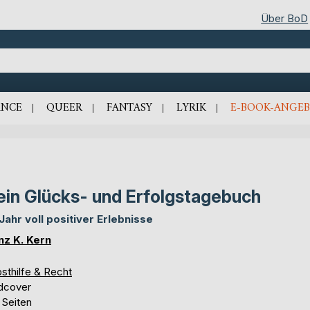
Über BoD
NCE
QUEER
FANTASY
LYRIK
E-BOOK-ANGEB
in Glücks- und Erfolgstagebuch
 Jahr voll positiver Erlebnisse
nz K. Kern
sthilfe & Recht
dcover
 Seiten