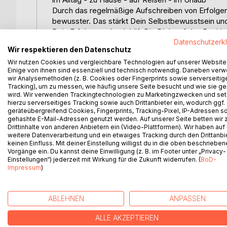
Durch das regelmäßige Aufschreiben von Erfolgen, 
bewusster. Das stärkt Dein Selbstbewusstsein und
Dein Erfolgstagebuch hilft Dir, Dich auf das Positi
zu arbeiten. Es erinnert Dich an Deine eigenen Stä
Datenschutzerk
Wir respektieren den Datenschutz
weiterzumachen.
Wir nutzen Cookies und vergleichbare Technologien auf unserer Website
Durch das Festhalten von Erfolgen reflektierst Du g
Einige von ihnen sind essenziell und technisch notwendig. Daneben ver
Dir, Strategien für zukünftige Herausforderungen 
wir Analysemethoden (z. B. Cookies oder Fingerprints sowie serverseitig
Indem Du Deine Erfolge schriftlich festhältst, ka
Tracking), um zu messen, wie häufig unsere Seite besucht und wie sie ge
wird. Wir verwenden Trackingtechnologien zu Marketingzwecken und se
erinnern, was Du bereits erreicht hast. Das kann 
hierzu serverseitiges Tracking sowie auch Drittanbieter ein, wodurch ggf.
Über einen längeren Zeitraum betrachtet, zeigt D
geräteübergreifend Cookies, Fingerprints, Tracking-Pixel, IP-Adressen s
Fortschritte. Es macht Deine Erfolge sichtbar, die i
gehashte E-Mail-Adressen genutzt werden. Auf unserer Seite betten wir
Perspektive auf die eigene Leistung.
Drittinhalte von anderen Anbietern ein (Video-Plattformen). Wir haben auf
weitere Datenverarbeitung und ein etwaiges Tracking durch den Drittanbi
Du bist ein großartiger Mensch!
keinen Einfluss. Mit deiner Einstellung willigst du in die oben beschriebe
Glaube an Dich und Deine Fähigkeiten!
Vorgänge ein. Du kannst deine Einwilligung (z. B. im Footer unter „Privacy-
Einstellungen“) jederzeit mit Wirkung für die Zukunft widerrufen. (
BoD-
Impressum
)
WEITERE TITEL BEI
Bo
ABLEHNEN
ANPASSEN
ALLE AKZEPTIEREN