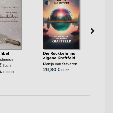
fibel
Die Rückkehr ins
Mein 
eigene Kraftfeld
verst
Schneider
Martijn van Staveren
Heidi S
€
Buch
26,80 €
29,9
Buch
€
E-Book
12,9