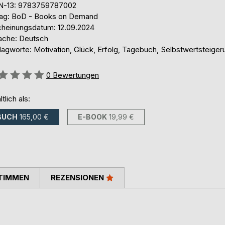
N-13: 9783759787002
lag: BoD - Books on Demand
cheinungsdatum: 12.09.2024
ache: Deutsch
lagworte: Motivation, Glück, Erfolg, Tagebuch, Selbstwertsteiger
ertung::
0
Bewertungen
ltlich als:
BUCH
165,00 €
E-BOOK
19,99 €
TIMMEN
REZENSIONEN