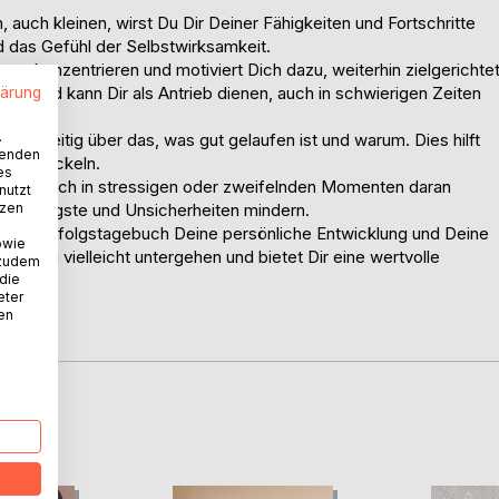
auch kleinen, wirst Du Dir Deiner Fähigkeiten und Fortschritte
 das Gefühl der Selbstwirksamkeit.
ve zu konzentrieren und motiviert Dich dazu, weiterhin zielgerichte
rken und kann Dir als Antrieb dienen, auch in schwierigen Zeiten
lärung
.
leichzeitig über das, was gut gelaufen ist und warum. Dies hilft
wenden
zu entwickeln.
es
nnst Du Dich in stressigen oder zweifelnden Momenten daran
nutzt
tzen
Deine Ängste und Unsicherheiten mindern.
ir Dein Erfolgstagebuch Deine persönliche Entwicklung und Deine
owie
m Alltag vielleicht untergehen und bietet Dir eine wertvolle
 zudem
 die
eter
nen
D