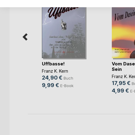
Uffbasse!
Vom Dase
Sein
tyle
Franz K. Kern
Franz K. Ke
24,90 €
Buch
rde
17,95 €
B
9,99 €
E-Book
h
4,99 €
E-
ok