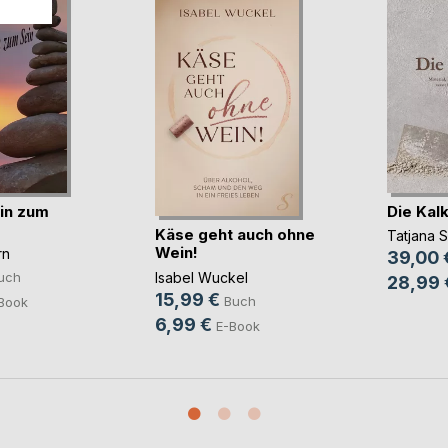
in zum
Die Kalk
Käse geht auch ohne
Tatjana 
Wein!
rn
39,00 
Isabel Wuckel
uch
28,99 
15,99 €
Buch
Book
6,99 €
E-Book