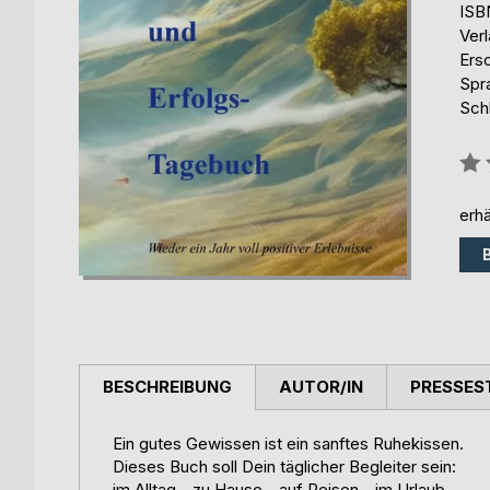
ISB
Ver
Ers
Spr
Sch
Bew
0%
erhä
BESCHREIBUNG
AUTOR/IN
PRESSES
Ein gutes Gewissen ist ein sanftes Ruhekissen.
Dieses Buch soll Dein täglicher Begleiter sein:
im Alltag - zu Hause - auf Reisen - im Urlaub