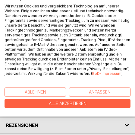
ein fröhliches Ausmalbild. Am Anfang des Kalenders ist
Wir nutzen Cookies und vergleichbare Technologien auf unserer
Website. Einige von ihnen sind essenziell und technisch notwendig.
eine Jahresübersicht 2017 und ein Tabelle mit allen
Daneben verwenden wir Analysemethoden (z. B. Cookies oder
deutschen Ferienterminen. Auch die deutschen Feiertage
Fingerprints sowie serverseitiges Tracking), um zu messen, wie häufig
sind im Kalender bereits eingetragen. Das Papier ist 120g
unsere Seite besucht und wie sie genutzt wird. Wir verwenden
Trackingtechnologien zu Marketingzwecken und setzen hierzu
stark, so dass auch beim Malen mit Filzstiften oder Tusche
serverseitiges Tracking sowie auch Drittanbieter ein, wodurch ggf.
nichts auf die Rückseite durchscheint. Dieser Kalender ist
geräteübergreifend Cookies, Fingerprints, Tracking-Pixel, IP-Adressen
als Ringbuch gebunden. Den gleichen Kalender gibt es
sowie gehashte E-Mail-Adressen genutzt werden. Auf unserer Seite
betten wir zudem Drittinhalte von anderen Anbietern ein (Video-
auch als Taschenbuch-Version unter der ISBN13: 978-
Plattformen). Wir haben auf die weitere Datenverarbeitung und ein
3741264016 und als Taschenbuch mit einfachem Papier
etwaiges Tracking durch den Drittanbieter keinen Einfluss. Mit deiner
unter ISBN-13: 978-1539006862. Eine Vorschau auf den
Einstellung willigst du in die oben beschriebenen Vorgänge ein. Du
kannst deine Einwilligung (z. B. im Footer unter „Privacy-Einstellungen“)
Inhalt finden Sie unter http://dieimwaldlebt.de/froehliche-
jederzeit mit Wirkung für die Zukunft widerrufen. (
BoD-Impressum
)
ausmalkalender-2017
ABLEHNEN
ANPASSEN
AUTOR/IN
ALLE AKZEPTIEREN
PRESSESTIMMEN
REZENSIONEN