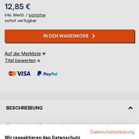
12,85 €
inkl. MwSt. /
portofrei
sofort verfügbar
IN DEN WARENKORB
Auf die Merkliste
Titel bewerten
BESCHREIBUNG
Ein praktischer Begleiter für das ganze Jahr. In diesem
Kalender finden Sie jeweils auf der linken Seite einen
Datenschutzerklärung
Wir respektieren den Datenschutz
Wochenplaner für Ihre Termine und auf der rechten Seite