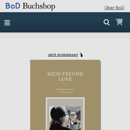
Über BoD
Direkt
Mei
zum
Inhalt
Jetzt probelesen
Skip
Skip
to
to
the
the
end
beginning
of
of
the
the
images
images
gallery
gallery