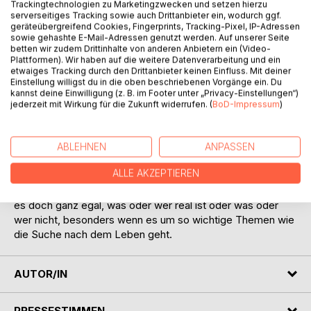
Titel bewerten
Trackingtechnologien zu Marketingzwecken und setzen hierzu
serverseitiges Tracking sowie auch Drittanbieter ein, wodurch ggf.
geräteübergreifend Cookies, Fingerprints, Tracking-Pixel, IP-Adressen
sowie gehashte E-Mail-Adressen genutzt werden. Auf unserer Seite
betten wir zudem Drittinhalte von anderen Anbietern ein (Video-
Plattformen). Wir haben auf die weitere Datenverarbeitung und ein
etwaiges Tracking durch den Drittanbieter keinen Einfluss. Mit deiner
Einstellung willigst du in die oben beschriebenen Vorgänge ein. Du
kannst deine Einwilligung (z. B. im Footer unter „Privacy-Einstellungen“)
jederzeit mit Wirkung für die Zukunft widerrufen. (
BoD-Impressum
)
BESCHREIBUNG
Neun Kurzgeschichten, fast wie aus dem Leben. Alle
ABLEHNEN
ANPASSEN
Geschichten sind tatsächlich so passiert, aber nicht
ALLE AKZEPTIEREN
genauso. Luke und ich, wir haben beim Erzählen ganz
schön fantasiert. Wir sind schließlich gute Freunde. Da ist
es doch ganz egal, was oder wer real ist oder was oder
wer nicht, besonders wenn es um so wichtige Themen wie
die Suche nach dem Leben geht.
AUTOR/IN
PRESSESTIMMEN