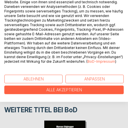
Website. Einige von ihnen sind essenziell und technisch notwendig.
Talentiert, schlau und erfolgreich. Die Kindheit des 17
Daneben verwenden wir Analysemethoden (z. B. Cookies oder
Fingerprints sowie serverseitiges Tracking), um zu messen, wie häufig
Jährigen Marin könnte glatt aus einem Bilderbuch stammen,
unsere Seite besucht und wie sie genutzt wird. Wir verwenden
doch hätte er je damit gerechnet, eine Zukunft als
Trackingtechnologien zu Marketingzwecken und setzen hierzu
Schulabbrecher und in Handschellen zu erleben?
serverseitiges Tracking sowie auch Drittanbieter ein, wodurch ggf.
geräteübergreifend Cookies, Fingerprints, Tracking-Pixel, IP-Adressen
sowie gehashte E-Mail-Adressen genutzt werden. Auf unserer Seite
betten wir zudem Drittinhalte von anderen Anbietern ein (Video-
AUTOR/IN
Plattformen). Wir haben auf die weitere Datenverarbeitung und ein
etwaiges Tracking durch den Drittanbieter keinen Einfluss. Mit deiner
Einstellung willigst du in die oben beschriebenen Vorgänge ein. Du
PRESSESTIMMEN
kannst deine Einwilligung (z. B. im Footer unter „Privacy-Einstellungen“)
jederzeit mit Wirkung für die Zukunft widerrufen. (
BoD-Impressum
)
REZENSIONEN
ABLEHNEN
ANPASSEN
ALLE AKZEPTIEREN
WEITERE TITEL BEI
BoD