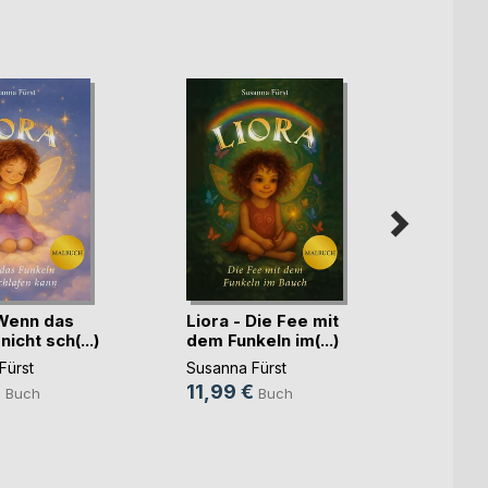
 Wenn das
Liora - Die Fee mit
Gesch
nicht sch(...)
dem Funkeln im(...)
Jahre 
Fürst
Susanna Fürst
Natalie
€
11,99 €
14,9
Buch
Buch