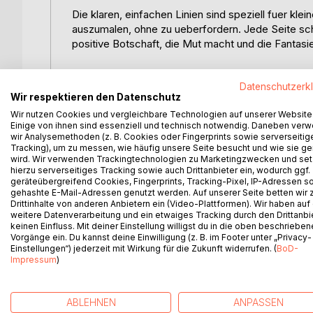
Die klaren, einfachen Linien sind speziell fuer kle
auszumalen, ohne zu ueberfordern. Jede Seite sch
positive Botschaft, die Mut macht und die Fantasie
Besonderheiten dieses Malbuchs:
Datenschutzerk
Wir respektieren den Datenschutz
- 50 kindgerechte Tier-Mandalas (z. B. Loewe, Pa
Wir nutzen Cookies und vergleichbare Technologien auf unserer Website
Einige von ihnen sind essenziell und technisch notwendig. Daneben ver
- Staerkende Affirmationen, die Selbstvertrauen,
wir Analysemethoden (z. B. Cookies oder Fingerprints sowie serverseitig
Tracking), um zu messen, wie häufig unsere Seite besucht und wie sie ge
wird. Wir verwenden Trackingtechnologien zu Marketingzwecken und se
- Grosse Flaechen und klare Outlines - ideal fuer 
hierzu serverseitiges Tracking sowie auch Drittanbieter ein, wodurch ggf.
geräteübergreifend Cookies, Fingerprints, Tracking-Pixel, IP-Adressen s
- Spielerische Foerderung von Kreativitaet, Feinm
gehashte E-Mail-Adressen genutzt werden. Auf unserer Seite betten wir
Drittinhalte von anderen Anbietern ein (Video-Plattformen). Wir haben auf
weitere Datenverarbeitung und ein etwaiges Tracking durch den Drittanbi
- Perfekt als Geschenk zum Geburtstag, fuer Fest
keinen Einfluss. Mit deiner Einstellung willigst du in die oben beschriebe
Vorgänge ein. Du kannst deine Einwilligung (z. B. im Footer unter „Privacy-
Mit diesem Mandala-Malbuch erleben Kinder nich
Einstellungen“) jederzeit mit Wirkung für die Zukunft widerrufen. (
BoD-
Impressum
)
die ihnen Mut machen, ihre Einzigartigkeit feiern u
ABLEHNEN
ANPASSEN