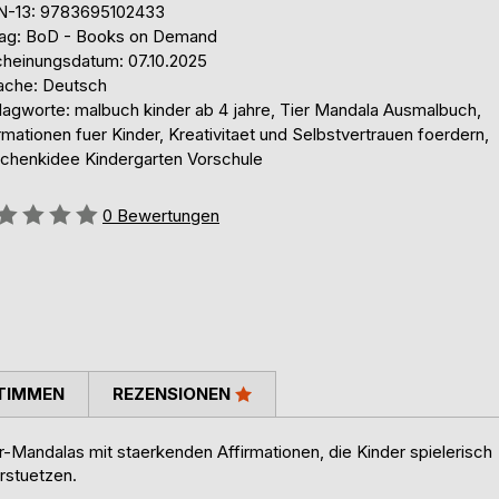
N-13: 9783695102433
lag: BoD - Books on Demand
cheinungsdatum: 07.10.2025
ache: Deutsch
lagworte: malbuch kinder ab 4 jahre, Tier Mandala Ausmalbuch,
rmationen fuer Kinder, Kreativitaet und Selbstvertrauen foerdern,
chenkidee Kindergarten Vorschule
ertung::
0
Bewertungen
TIMMEN
REZENSIONEN
er-Mandalas mit staerkenden Affirmationen, die Kinder spielerisch
erstuetzen.