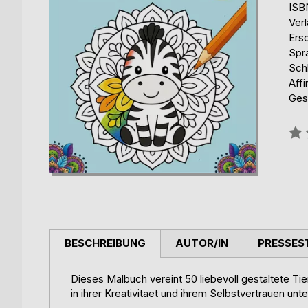
ISB
Ver
Ers
Spr
Sch
Affi
Ges
Bew
0%
BESCHREIBUNG
AUTOR/IN
PRESSES
Dieses Malbuch vereint 50 liebevoll gestaltete Ti
in ihrer Kreativitaet und ihrem Selbstvertrauen unt