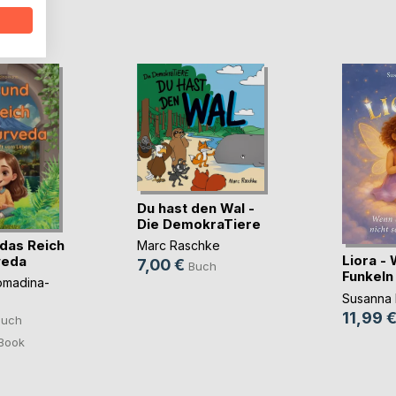
D
Du hast den Wal -
Die DemokraTiere
das Reich
Marc Raschke
Liora -
veda
7,00 €
Buch
Funkeln 
omadina-
Susanna 
11,99 
Buch
Book