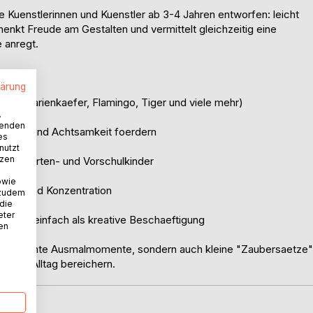
ine Kuenstlerinnen und Kuenstler ab 3-4 Jahren entworfen: leicht
enkt Freude am Gestalten und vermittelt gleichzeitig eine
 anregt.
lärung
nda, Marienkaefer, Flamingo, Tiger und viele mehr)
.
wenden
 Freude und Achtsamkeit foerdern
es
nutzt
tzen
Kindergarten- und Vorschulkinder
owie
otorik und Konzentration
 zudem
 die
eter
e oder einfach als kreative Beschaeftigung
nen
t nur bunte Ausmalmomente, sondern auch kleine "Zaubersaetze"
nd den Alltag bereichern.