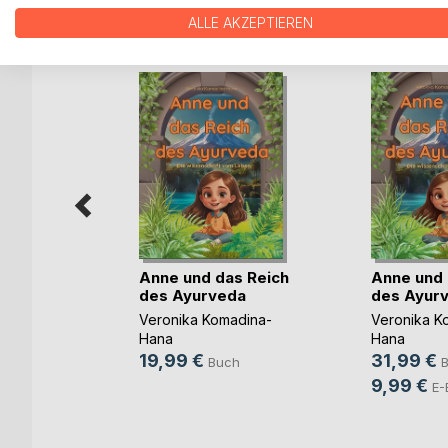
WEITERE TITEL BEI
Bo
ALLE AKZEPTIEREN
! Die
oßen
Anne und das Reich
Anne und 
al
des Ayurveda
des Ayur
h
Veronika Komadina-
Veronika K
Hana
Hana
19,99 €
31,99 €
Buch
9,99 €
E-