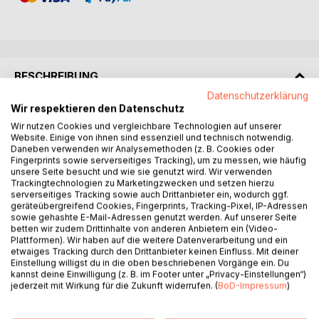
BESCHREIBUNG
Datenschutzerklärung
Wir respektieren den Datenschutz
Das Erstellen einer Einkommensteuererklärung stellt für
Wir nutzen Cookies und vergleichbare Technologien auf unserer
viele Menschen eine echte Herausforderung dar. Viele
Website. Einige von ihnen sind essenziell und technisch notwendig.
verzichten daher freiwillig auf die Einreichung einer
Daneben verwenden wir Analysemethoden (z. B. Cookies oder
Fingerprints sowie serverseitiges Tracking), um zu messen, wie häufig
Steuererklärung und verschenken dadurch Geld an den
unsere Seite besucht und wie sie genutzt wird. Wir verwenden
Staat. Andere geben jedes Jahr Geld für den Kauf einer
Trackingtechnologien zu Marketingzwecken und setzen hierzu
aktuellen Steuersoftware aus, beauftragen
serverseitiges Tracking sowie auch Drittanbieter ein, wodurch ggf.
Lohnsteuerhilfevereine oder Steuerberater. Das muss aber
geräteübergreifend Cookies, Fingerprints, Tracking-Pixel, IP-Adressen
sowie gehashte E-Mail-Adressen genutzt werden. Auf unserer Seite
nicht sein!
betten wir zudem Drittinhalte von anderen Anbietern ein (Video-
Plattformen). Wir haben auf die weitere Datenverarbeitung und ein
Die Finanzverwaltung stellt mit der Onlineanwendung "Mein
etwaiges Tracking durch den Drittanbieter keinen Einfluss. Mit deiner
Einstellung willigst du in die oben beschriebenen Vorgänge ein. Du
ELSTER" eine Software zur Verfügung, mit der man nach
kannst deine Einwilligung (z. B. im Footer unter „Privacy-Einstellungen“)
einer etwas umständlichen Erstanmeldung und einer
jederzeit mit Wirkung für die Zukunft widerrufen. (
BoD-Impressum
)
gewissen Einarbeitungsphase relativ einfach und schnell
seine Steuererklärung erstellen, elektronische Daten