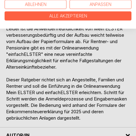
abrufen und Daten aus den Vorjahren übernehmen kann
ABLEHNEN
ANPASSEN
und dabei das prognostizierte Ergebnis als Erstattungs-
oder Nachzahlungsbetrag erhält.
ALLE AKZEPTIEREN
Leider ist die Anwenderfreundlichkeit von Mein ELSTER
verbesserungsbedürftig und der Aufbau weicht teilweise
vom Aufbau der Papierformulare ab. Für Rentner- und
Pensionäre gibt es mit der Onlineanwendung
"einfachELSTER" eine neue vereinfachte
Erklärungsmöglichkeit für einfache Fallgestaltungen der
Alterseinkünftebezieher.
Dieser Ratgeber richtet sich an Angestellte, Familien und
Rentner und soll die Einführung in die Onlineanwendung
Mein ELSTER und einfachELSTER erleichtern. Schritt für
Schritt werden die Anmeldeprozesse und Eingabemasken
vorgestellt. Die Bedienung wird anhand der Formulare der
Einkommensteuererklärung für 2025 und deren
gebräuchlichen Anlagen dargestellt.
AUTOR/IN