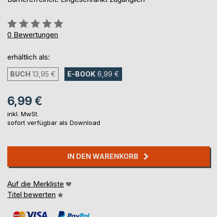
Bewertung::
0%
0
Bewertungen
erhältlich als:
BUCH
13,95 €
E-BOOK
6,99 €
6,99 €
inkl. MwSt.
sofort verfügbar als Download
IN DEN WARENKORB
Auf die Merkliste
Titel bewerten