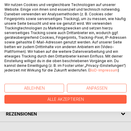
Wir nutzen Cookies und vergleichbare Technologien auf unserer
Website. Einige von ihnen sind essenziell und technisch notwendig.
BESCHREIBUNG
Daneben verwenden wir Analysemethoden (z. B. Cookies oder
Fingerprints sowie serverseitiges Tracking), um zu messen, wie häufig
unsere Seite besucht und wie sie genutzt wird. Wir verwenden
Trackingtechnologien zu Marketingzwecken und setzen hierzu
Wie bleibt am Ende des Monats Geld zur Verfügung?
serverseitiges Tracking sowie auch Drittanbieter ein, wodurch ggf.
Hier lässt sich von früheren Generationen lernen, nur das
geräteübergreifend Cookies, Fingerprints, Tracking-Pixel, IP-Adressen
auszugeben, was einem zur Verfügung steht. Es ist das
sowie gehashte E-Mail-Adressen genutzt werden. Auf unserer Seite
betten wir zudem Drittinhalte von anderen Anbietern ein (Video-
Bewusstsein, darum wofür das Geld ausgegeben wird und
Plattformen). Wir haben auf die weitere Datenverarbeitung und ein
wohin es fließt. Wissen und etwas Disziplin sind die Pfeiler,
etwaiges Tracking durch den Drittanbieter keinen Einfluss. Mit deiner
die helfen, mit den eigenen Ressourcen sinnvoll umgehen
Einstellung willigst du in die oben beschriebenen Vorgänge ein. Du
zu können und mehr zur Verfügung zu haben, als zuvor.
kannst deine Einwilligung (z. B. im Footer unter „Privacy-Einstellungen“)
jederzeit mit Wirkung für die Zukunft widerrufen. (
BoD-Impressum
)
AUTOR/IN
ABLEHNEN
ANPASSEN
PRESSESTIMMEN
ALLE AKZEPTIEREN
REZENSIONEN