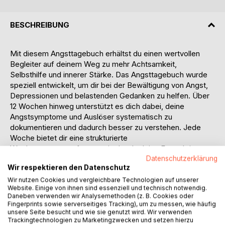
BESCHREIBUNG
Mit diesem Angsttagebuch erhältst du einen wertvollen
Begleiter auf deinem Weg zu mehr Achtsamkeit,
Selbsthilfe und innerer Stärke. Das Angsttagebuch wurde
speziell entwickelt, um dir bei der Bewältigung von Angst,
Depressionen und belastenden Gedanken zu helfen. Über
12 Wochen hinweg unterstützt es dich dabei, deine
Angstsymptome und Auslöser systematisch zu
dokumentieren und dadurch besser zu verstehen. Jede
Woche bietet dir eine strukturierte
Wochenzusammenfassung, in der du deine Fortschritte,
Datenschutzerklärung
Herausforderungen und Erfolge festhalten kannst.
Wir respektieren den Datenschutz
Neben den täglichen Einträgen findest du zahlreiche Seiten
Wir nutzen Cookies und vergleichbare Technologien auf unserer
Website. Einige von ihnen sind essenziell und technisch notwendig.
zur Selbstreflexion, auf denen du deine Stärken und
Daneben verwenden wir Analysemethoden (z. B. Cookies oder
Schwächen analysieren und neue Erkenntnisse über dich
Fingerprints sowie serverseitiges Tracking), um zu messen, wie häufig
selbst gewinnen kannst. Grafiken zum Ausfüllen helfen dir,
unsere Seite besucht und wie sie genutzt wird. Wir verwenden
Trackingtechnologien zu Marketingzwecken und setzen hierzu
deine Gefühle, Gedanken und körperlichen Symptome