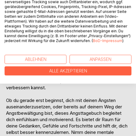
serverseitiges Tracking sowie auch Drittanbieter ein, wodurch ggf.
visuell festzuhalten und Muster zu erkennen.
geräteübergreifend Cookies, Fingerprints, Tracking-Pixel, IP-Adressen
Dankbarkeitsseiten laden dich dazu ein, den Fokus auf
sowie gehashte E-Mail-Adressen genutzt werden. Auf unserer Seite
betten wir zudem Drittinhalte von anderen Anbietern ein (Video-
positive Erlebnisse und Momente der Freude zu richten -
Plattformen). Wir haben auf die weitere Datenverarbeitung und ein
ein wichtiger Schritt in der Angstbewältigung und im
etwaiges Tracking durch den Drittanbieter keinen Einfluss. Mit deiner
Umgang mit Depressionen.
Einstellung willigst du in die oben beschriebenen Vorgänge ein. Du
kannst deine Einwilligung (z. B. im Footer unter „Privacy-Einstellungen“)
Das Angsttagebuch ist ein effektives Hilfsmittel bei
jederzeit mit Wirkung für die Zukunft widerrufen. (
BoD-Impressum
)
Angststörungen und eignet sich ideal als Ergänzung zu
einer Therapie oder als Unterstützung für die Selbsthilfe.
Durch das regelmäßige Ausfüllen entwickelst du mehr
ABLEHNEN
ANPASSEN
Achtsamkeit im Alltag und lernst, bewusster mit deinen
Emotionen umzugehen. Du erkennst, welche Situationen
ALLE AKZEPTIEREN
Angst auslösen, welche Bewältigungsstrategien dir helfen
und wie du deine Lebensqualität Schritt für Schritt
verbessern kannst.
Ob du gerade erst beginnst, dich mit deinen Ängsten
auseinanderzusetzen, oder bereits auf deinem Weg der
Angstbewältigung bist, dieses Angsttagebuch begleitet
dich einfühlsam und motivierend. Es bietet dir Raum für
deine Gedanken, Gefühle und Fortschritte und hilft dir, dich
selbst besser kennenzulernen. Nimm deine mentale