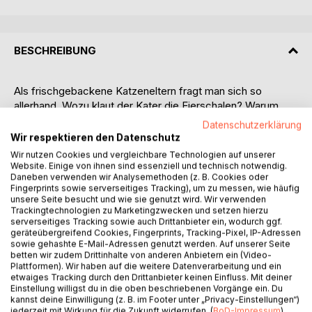
BESCHREIBUNG
Als frischgebackene Katzeneltern fragt man sich so
allerhand. Wozu klaut der Kater die Eierschalen? Warum
schubst er so gern Dinge vom Tisch? Wer hat den Streit
Datenschutzerklärung
zwischen ihm und der Küchenrolle eigentlich angefangen?
Wir respektieren den Datenschutz
Und wie kommt seine Katzenmama eigentlich auf den
Wir nutzen Cookies und vergleichbare Technologien auf unserer
Kleiderschrank?
Website. Einige von ihnen sind essenziell und technisch notwendig.
Daneben verwenden wir Analysemethoden (z. B. Cookies oder
Katzen, das wurde der Autorin und Neu-Dosenöffnerin
Fingerprints sowie serverseitiges Tracking), um zu messen, wie häufig
Sandra Elgaß im Zusammenleben mit der scheuen Emily
unsere Seite besucht und wie sie genutzt wird. Wir verwenden
und ihrem forschen Sohn Gobbolino schnell klar, kann man
Trackingtechnologien zu Marketingzwecken und setzen hierzu
eigentlich gar nicht wirklich voll umfänglich verstehen. Doch
serverseitiges Tracking sowie auch Drittanbieter ein, wodurch ggf.
geräteübergreifend Cookies, Fingerprints, Tracking-Pixel, IP-Adressen
solange Katzen nicht unsere Sprache sprechen und wir ihre
sowie gehashte E-Mail-Adressen genutzt werden. Auf unserer Seite
jedenfalls nicht akzentfrei, bleibt die fahrlässige
betten wir zudem Drittinhalte von anderen Anbietern ein (Video-
Interpretation das Mittel der Wahl in der Mensch-Katze-
Plattformen). Wir haben auf die weitere Datenverarbeitung und ein
etwaiges Tracking durch den Drittanbieter keinen Einfluss. Mit deiner
Kommunikation. Und was dabei rauskommt, wenn man
Einstellung willigst du in die oben beschriebenen Vorgänge ein. Du
diese Technik konsequent im Alltag mit den neuen
kannst deine Einwilligung (z. B. im Footer unter „Privacy-Einstellungen“)
Miezbewohnern anwendet, ist wirklich zum Schreien
jederzeit mit Wirkung für die Zukunft widerrufen. (
BoD-Impressum
)