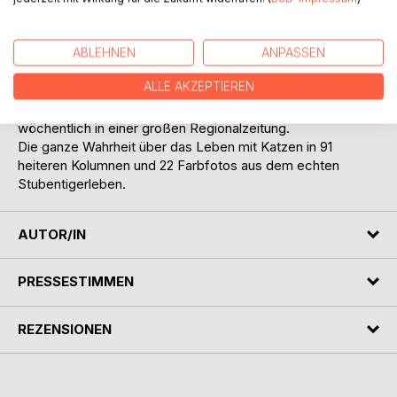
komisch.
Am Ende bleibt dann nur eine letzte Frage offen: Warum, ja
warum, kriegen diese Katzen eigentlich trotz allem doch
ABLEHNEN
ANPASSEN
immer von uns, was sie wollen?
ALLE AKZEPTIEREN
Autorin Sandra Elgaß verarbeitete ihre kuriosen Erlebnisse
als frischgebackene Katzenmama zwei Jahre lang
wöchentlich in einer großen Regionalzeitung.
Die ganze Wahrheit über das Leben mit Katzen in 91
heiteren Kolumnen und 22 Farbfotos aus dem echten
Stubentigerleben.
AUTOR/IN
PRESSESTIMMEN
REZENSIONEN