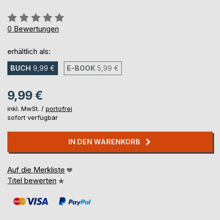
Bewertung::
0%
0
Bewertungen
erhältlich als:
BUCH
9,99 €
E-BOOK
5,99 €
9,99 €
inkl. MwSt. /
portofrei
sofort verfügbar
IN DEN WARENKORB
Auf die Merkliste
Titel bewerten