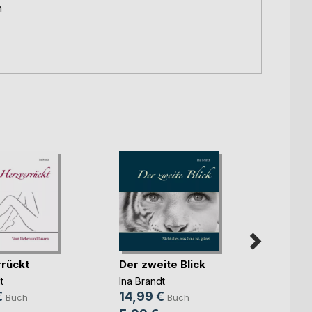
h
rückt
Der zweite Blick
Allta
t
Ina Brandt
Ina Br
€
14,99 €
14,9
Buch
Buch