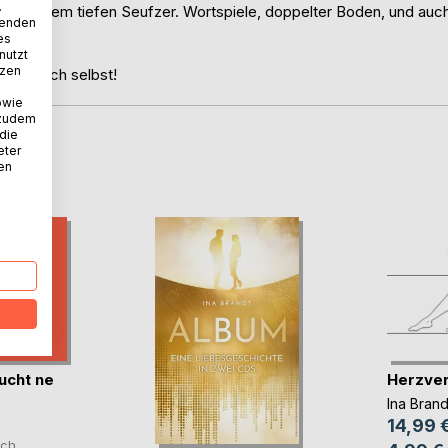
.
al einem tiefen Seufzer. Wortspiele, doppelter Boden, und auc
wenden
t daher.
es
nutzt
tzen
oder sich selbst!
owie
 zudem
 die
eter
D
nen
ucht ne
Herzver
Ina Brand
14,99 
ch