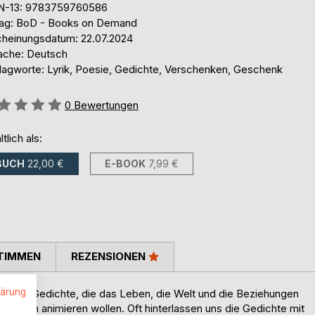
N-13: 9783759760586
lag: BoD - Books on Demand
cheinungsdatum: 22.07.2024
ache: Deutsch
lagworte: Lyrik, Poesie, Gedichte, Verschenken, Geschenk
ertung::
0
Bewertungen
ltlich als:
BUCH
22,00 €
E-BOOK
7,99 €
TIMMEN
REZENSIONEN
lärung
 alter Gedichte, die das Leben, die Welt und die Beziehungen
Freuen animieren wollen. Oft hinterlassen uns die Gedichte mit