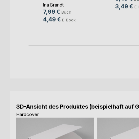
Ina Brandt
3,49 €
E-
7,99 €
Buch
ann
4,49 €
E-Book
h
3D-Ansicht des Produktes (beispielhaft auf 
Hardcover