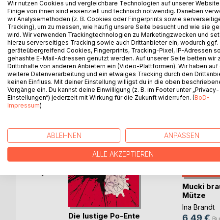
Wir nutzen Cookies und vergleichbare Technologien auf unserer Website
einem Schmunzeln, einem Nachdenken oder auch m
Einige von ihnen sind essenziell und technisch notwendig. Daneben ver
Ungereimtheiten kommen stets wundervoll gereim
wir Analysemethoden (z. B. Cookies oder Fingerprints sowie serverseitig
Tracking), um zu messen, wie häufig unsere Seite besucht und wie sie ge
wird. Wir verwenden Trackingtechnologien zu Marketingzwecken und se
Ein liebevolles Geschenk, für Lieblingsmenschene 
hierzu serverseitiges Tracking sowie auch Drittanbieter ein, wodurch ggf.
geräteübergreifend Cookies, Fingerprints, Tracking-Pixel, IP-Adressen s
gehashte E-Mail-Adressen genutzt werden. Auf unserer Seite betten wir
Drittinhalte von anderen Anbietern ein (Video-Plattformen). Wir haben auf
weitere Datenverarbeitung und ein etwaiges Tracking durch den Drittanbi
WEITERE TITEL BEI
Bo
keinen Einfluss. Mit deiner Einstellung willigst du in die oben beschriebe
Vorgänge ein. Du kannst deine Einwilligung (z. B. im Footer unter „Privacy-
Einstellungen“) jederzeit mit Wirkung für die Zukunft widerrufen. (
BoD-
Impressum
)
ABLEHNEN
ANPASSEN
ALLE AKZEPTIEREN
Mucki bra
Mütze
Ina Brandt
Die lustige Po-Ente
6,49 €
Bu