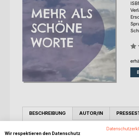
ISB
Ver
Ers
Spr
Sch
Bew
0%
erhä
BESCHREIBUNG
AUTOR/IN
PRESSES
Datenschutzerk
Mehr als schöne Worte - Eine Sammlung neuer und
Wir respektieren den Datenschutz
zueinander liebevoll betrachten, zum Wachsen und 