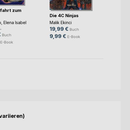
fahrt zum
Die 4C Ninjas
Das g
Elfen
Malik Ekinci
b
,
Elena Isabel
Thomas
..
19,99 €
Buch
19,9
€
Buch
9,99 €
E-Book
6,99
E-Book
variieren)