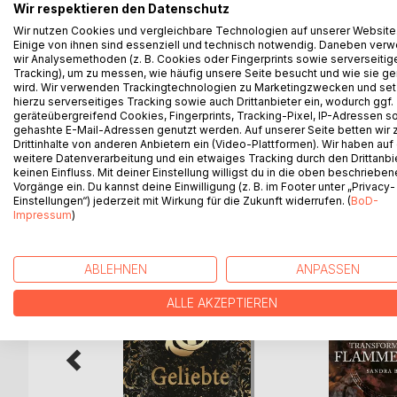
Julian und seine Freunde erhalten die Möglichkei
Wir respektieren den Datenschutz
Der einzige Hacken dabei - um weiterzukommen, 
Wir nutzen Cookies und vergleichbare Technologien auf unserer Website
Einige von ihnen sind essenziell und technisch notwendig. Daneben ver
wir Analysemethoden (z. B. Cookies oder Fingerprints sowie serverseitig
Level 1 führt sie in einen verlassenen Vergnügungsp
Tracking), um zu messen, wie häufig unsere Seite besucht und wie sie ge
Ein mysteriöses Rätsel, dunkle Gestalten, tödlich
wird. Wir verwenden Trackingtechnologien zu Marketingzwecken und se
hierzu serverseitiges Tracking sowie auch Drittanbieter ein, wodurch ggf.
geräteübergreifend Cookies, Fingerprints, Tracking-Pixel, IP-Adressen s
Können Julian und seine Freunde den Gefahren tro
gehashte E-Mail-Adressen genutzt werden. Auf unserer Seite betten wir
Drittinhalte von anderen Anbietern ein (Video-Plattformen). Wir haben auf
weitere Datenverarbeitung und ein etwaiges Tracking durch den Drittanbi
keinen Einfluss. Mit deiner Einstellung willigst du in die oben beschriebe
Vorgänge ein. Du kannst deine Einwilligung (z. B. im Footer unter „Privacy-
WEITERE TITEL BEI
Bo
Einstellungen“) jederzeit mit Wirkung für die Zukunft widerrufen. (
BoD-
Impressum
)
ABLEHNEN
ANPASSEN
ALLE AKZEPTIEREN