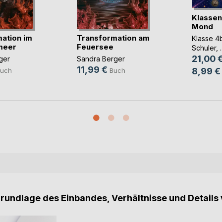
Klassen
Mond
ation im
Transformation am
Klasse 4
meer
Feuersee
Schuler
, .
21,00 
ger
Sandra Berger
11,99 €
8,99 €
uch
Buch
Grundlage des Einbandes, Verhältnisse und Details 