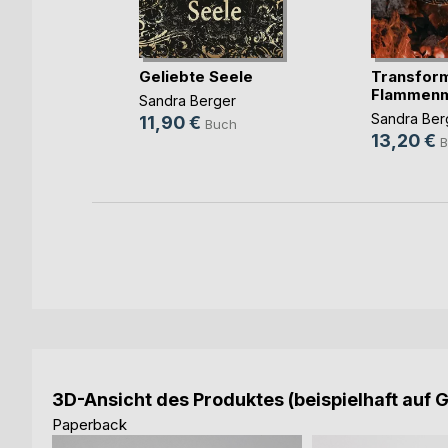
Ein Hai
Geliebte Seele
Transform
en
Flammen
Sandra Berger
er
Sandra Ber
11,90 €
Buch
13,20 €
h
B
3D-Ansicht des Produktes (beispielhaft auf 
Paperback