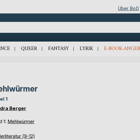
Über BoD
NCE
QUEER
FANTASY
LYRIK
E-BOOK-ANGEB
ehlwürmer
el 1
dra Berger
d 1:
Mehlwürmer
erliteratur (9-12)