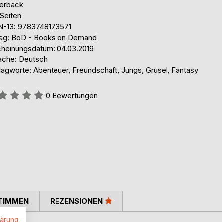
erback
 Seiten
N-13: 9783748173571
lag: BoD - Books on Demand
cheinungsdatum: 04.03.2019
ache: Deutsch
lagworte: Abenteuer, Freundschaft, Jungs, Grusel, Fantasy
ertung::
0
Bewertungen
TIMMEN
REZENSIONEN
lärung