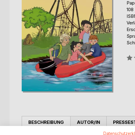
Pap
108
ISB
Ver
Ers
Spr
Sch
Bew
0%
BESCHREIBUNG
AUTOR/IN
PRESSES
Datenschutzerk