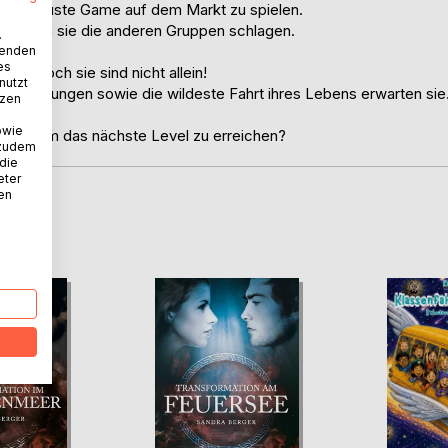
t, das neuste Game auf dem Markt zu spielen.
müssen sie die anderen Gruppen schlagen.
.
wenden
es
ark, doch sie sind nicht allein!
nutzt
e Bedrohungen sowie die wildeste Fahrt ihres Lebens erwarten sie
tzen
owie
tzen, um das nächste Level zu erreichen?
 zudem
 die
eter
nen
D