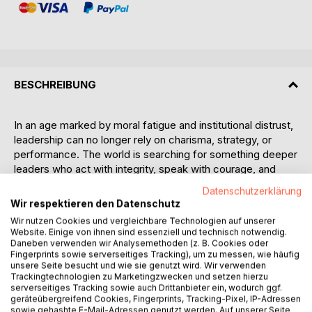
BESCHREIBUNG
In an age marked by moral fatigue and institutional distrust,
leadership can no longer rely on charisma, strategy, or
performance. The world is searching for something deeper
leaders who act with integrity, speak with courage, and
restore what others have broken. Volume VI: The Ethical
Datenschutzerklärung
Leader answers this call with a bold premise: leadership is
Wir respektieren den Datenschutz
not a position, but a profound ethical responsibility.
Wir nutzen Cookies und vergleichbare Technologien auf unserer
Built on a foundation of Wisdom Quotes and their
Website. Einige von ihnen sind essenziell und technisch notwendig.
Philosophical Essences, this volume transforms leadership
Daneben verwenden wir Analysemethoden (z. B. Cookies oder
Fingerprints sowie serverseitiges Tracking), um zu messen, wie häufig
from a skillset into a moral practice. Each distilled insight
unsere Seite besucht und wie sie genutzt wird. Wir verwenden
becomes a doorway into the ethical tensions leaders face
Trackingtechnologien zu Marketingzwecken und setzen hierzu
truth versus comfort, courage versus fear, dignity versus
serverseitiges Tracking sowie auch Drittanbieter ein, wodurch ggf.
geräteübergreifend Cookies, Fingerprints, Tracking-Pixel, IP-Adressen
expediency. Through reflective narratives and philosophical
sowie gehashte E-Mail-Adressen genutzt werden. Auf unserer Seite